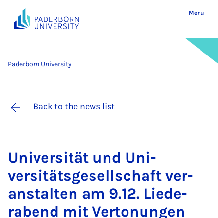
Menu
Paderborn University
Back to the news list
Uni­versität und Uni­
versitäts­gesell­schaft ver­
an­stal­ten am 9.12. Liede­
rabend mit Ver­tonun­gen