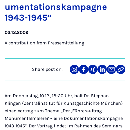
u­ment­a­tion­skam­pagne
1943-1945“
03.12.2009
A contribution from
Pressemitteilung
Share post on:
Share
Teilen
Teilen
Teilen
Teilen
Link
on
auf
auf
auf
über
kopi
Instagram
Facebook
Xing
LinkedIn
E-
Mail
Am Donnerstag, 10.12., 18-20 Uhr, hält Dr. Stephan
Klingen (Zentralinstitut für Kunstgeschichte München)
einen Vortrag zum Thema „Der ‚Führerauftrag
Monumentalmalerei’ – eine Dokumentationskampagne
1943-1945“. Der Vortrag findet im Rahmen des Seminars