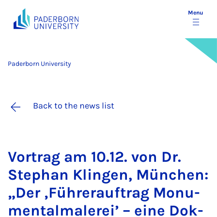
Menu
Paderborn University
Back to the news list
Vor­trag am 10.12. von Dr.
Stephan Klin­gen, München:
„Der ‚Führ­erauftrag Mo­nu­
ment­al­malerei’ – eine Dok­