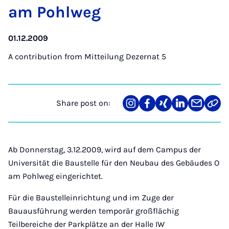
am Pohl­weg
01.12.2009
A contribution from
Mitteilung Dezernat 5
Share post on:
Share
Teilen
Teilen
Teilen
Teilen
Link
on
auf
auf
auf
über
kopi
Instagram
Facebook
Xing
LinkedIn
E-
Mail
Ab Donnerstag, 3.12.2009, wird auf dem Campus der
Universität die Baustelle für den Neubau des Gebäudes O
am Pohlweg eingerichtet.
Für die Baustelleinrichtung und im Zuge der
Bauausführung werden temporär großflächig
Teilbereiche der Parkplätze an der Halle IW