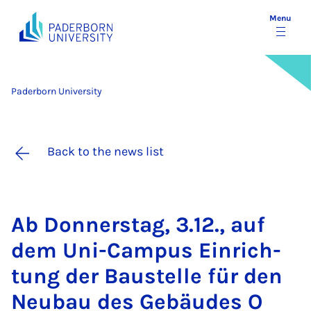
Menu
Paderborn University
Back to the news list
Ab Don­ner­stag, 3.12., auf
dem Uni-Cam­pus Ein­rich­
tung der Baus­telle für den
Neubau des Ge­bäudes O