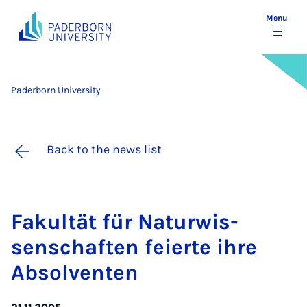
Menu
Paderborn University
Back to the news list
Fak­ultät für Natur­wis­
senschaften feierte ihre
Ab­solven­ten