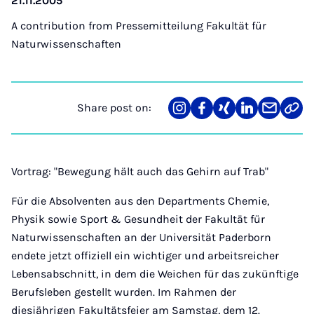
21.11.2005
A contribution from
Pressemitteilung Fakultät für
Naturwissenschaften
Share post on:
Share
Teilen
Teilen
Teilen
Teilen
Link
on
auf
auf
auf
über
kopi
Instagram
Facebook
Xing
LinkedIn
E-
Mail
Vortrag: "Bewegung hält auch das Gehirn auf Trab"
Für die Absolventen aus den Departments Chemie,
Physik sowie Sport & Gesundheit der Fakultät für
Naturwissenschaften an der Universität Paderborn
endete jetzt offiziell ein wichtiger und arbeitsreicher
Lebensabschnitt, in dem die Weichen für das zukünftige
Berufsleben gestellt wurden. Im Rahmen der
diesjährigen Fakultätsfeier am Samstag, dem 12.