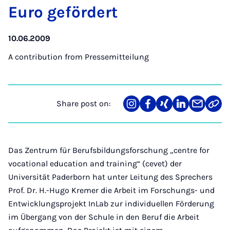
Euro ge­fördert
10.06.2009
A contribution from
Pressemitteilung
Share post on:
Share
Teilen
Teilen
Teilen
Teilen
Link
on
auf
auf
auf
über
kopi
Instagram
Facebook
Xing
LinkedIn
E-
Mail
Das Zentrum für Berufsbildungsforschung „centre for
vocational education and training“ (cevet) der
Universität Paderborn hat unter Leitung des Sprechers
Prof. Dr. H.-Hugo Kremer die Arbeit im Forschungs- und
Entwicklungsprojekt InLab zur individuellen Förderung
im Übergang von der Schule in den Beruf die Arbeit