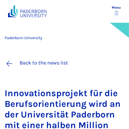
Menu
Paderborn University
Back to the news list
In­nov­a­tion­spro­jekt für die
Berufsor­i­entier­ung wird an
der Uni­versität Pader­born
mit ein­er hal­ben Mil­lion