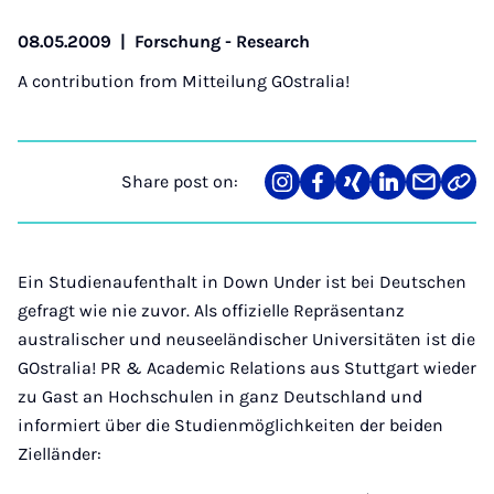
08.05.2009
|
Forschung - Research
A contribution from
Mitteilung GOstralia!
Share post on:
Share
Teilen
Teilen
Teilen
Teilen
Link
on
auf
auf
auf
über
kopi
Instagram
Facebook
Xing
LinkedIn
E-
Mail
Ein Studienaufenthalt in Down Under ist bei Deutschen
gefragt wie nie zuvor. Als offizielle Repräsentanz
australischer und neuseeländischer Universitäten ist die
GOstralia! PR & Academic Relations aus Stuttgart wieder
zu Gast an Hochschulen in ganz Deutschland und
informiert über die Studienmöglichkeiten der beiden
Zielländer: