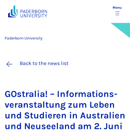
Menu
Paderborn University
Back to the news list
GOstralia! – In­form­a­tions­
ver­an­stal­tung zum Leben
und Stud­ier­en in Aus­trali­en
und Neusee­land am 2. Juni