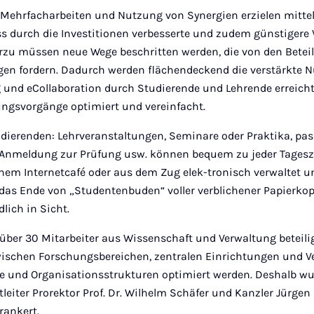
Mehrfacharbeiten und Nutzung von Synergien erzielen mittel-
s durch die Investitionen verbesserte und zudem günstigere 
ierzu müssen neue Wege beschritten werden, die von den Betei
gen fordern. Dadurch werden flächendeckend die verstärkte 
g und eCollaboration durch Studierende und Lehrende erreich
ngsvorgänge optimiert und vereinfacht.
tudierenden: Lehrveranstaltungen, Seminare oder Praktika, pa
e Anmeldung zur Prüfung usw. können bequem zu jeder Tages
nem Internetcafé oder aus dem Zug elek-tronisch verwaltet u
das Ende von „Studentenbuden“ voller verblichener Papierkop
lich in Sicht.
über 30 Mitarbeiter aus Wissenschaft und Verwaltung beteilig
ischen Forschungsbereichen, zentralen Einrichtungen und 
fe und Organisationsstrukturen optimiert werden. Deshalb wu
leiter Prorektor Prof. Dr. Wilhelm Schäfer und Kanzler Jürgen 
rankert.