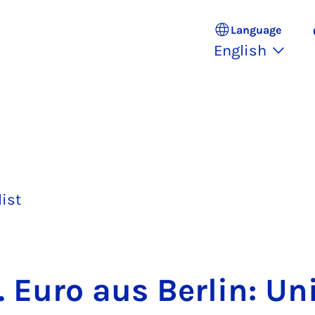
Language
English
list
. Euro aus Ber­lin: Un