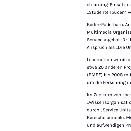
eLearning-Einsatz d
„Studentenbuden“ vo
Berlin-Paderborn. An
Multimedia Organisa
Serviceangebot für 
Anspruch als „Die Un
Locomotion wurde au
etwa 20 anderen Pr
(BMBF) bis 2008 mit 
um die Forschung im
Im Zentrum von Loco
„Wissensorganisatio
durch „Service Unit
Bereiche bündeln. M
und aufwendigen Pr