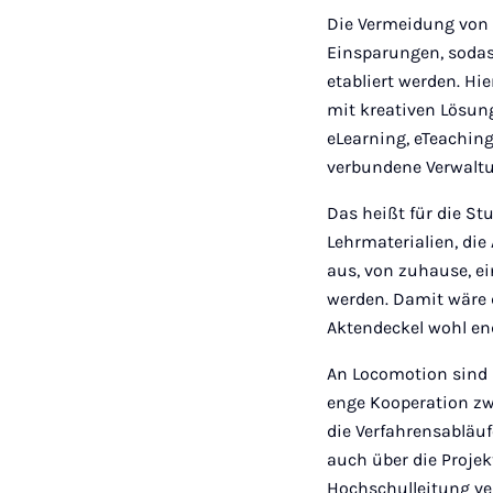
Die Vermeidung von 
Einsparungen, sodas
etabliert werden. H
mit kreativen Lösun
eLearning, eTeachin
verbundene Verwaltu
Das heißt für die S
Lehrmaterialien, di
aus, von zuhause, ei
werden. Damit wäre 
Aktendeckel wohl end
An Locomotion sind 
enge Kooperation zw
die Verfahrensabläu
auch über die Projekt
Hochschulleitung ve