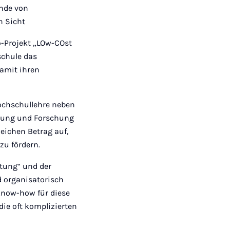
Mail
Ende von
n Sicht
ro-Projekt „LOw-COst
schule das
damit ihren
ochschullehre neben
ldung und Forschung
leichen Betrag auf,
zu fördern.
tung“ und der
d organisatorisch
Know-how für diese
ie oft komplizierten