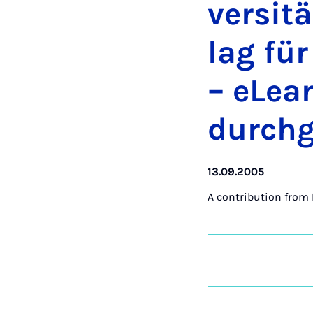
versitä
lag für
– eLear
durchgä
13.09.2005
A contribution from