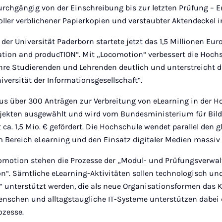
urchgängig von der Einschreibung bis zur letzten Prüfung – 
ller verblichener Papierkopien und verstaubter Aktendeckel i
 der Universität Paderborn startete jetzt das 1,5 Millionen Eu
tion and producTION“. Mit „Locomotion“ verbessert die Hoch
ihre Studierenden und Lehrenden deutlich und unterstreicht 
iversität der Informationsgesellschaft“.
s über 300 Anträgen zur Verbreitung von eLearning in der H
ojekten ausgewählt und wird vom Bundesministerium für Bi
ca. 1,5 Mio. € gefördert. Die Hochschule wendet parallel den g
 Bereich eLearning und den Einsatz digitaler Medien massiv 
motion stehen die Prozesse der „Modul- und Prüfungsverwal
n“. Sämtliche eLearning-Aktivitäten sollen technologisch un
s“ unterstützt werden, die als neue Organisationsformen das 
enschen und alltagstaugliche IT-Systeme unterstützen dabei d
ozesse.