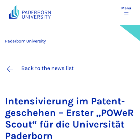
Menu
Paderborn University
Back to the news list
In­tens­ivier­ung im Pat­ent­
ges­chehen – Er­ster „POWeR
Scout“ für die Uni­versität
Pader­born