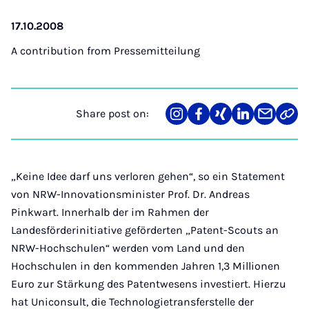
17.10.2008
A contribution from
Pressemitteilung
Share post on:
Share
Teilen
Teilen
Teilen
Teilen
Link
on
auf
auf
auf
über
kopi
Instagram
Facebook
Xing
LinkedIn
E-
Mail
„Keine Idee darf uns verloren gehen“, so ein Statement
von NRW-Innovationsminister Prof. Dr. Andreas
Pinkwart. Innerhalb der im Rahmen der
Landesförderinitiative geförderten „Patent-Scouts an
NRW-Hochschulen“ werden vom Land und den
Hochschulen in den kommenden Jahren 1,3 Millionen
Euro zur Stärkung des Patentwesens investiert. Hierzu
hat Uniconsult, die Technologietransferstelle der