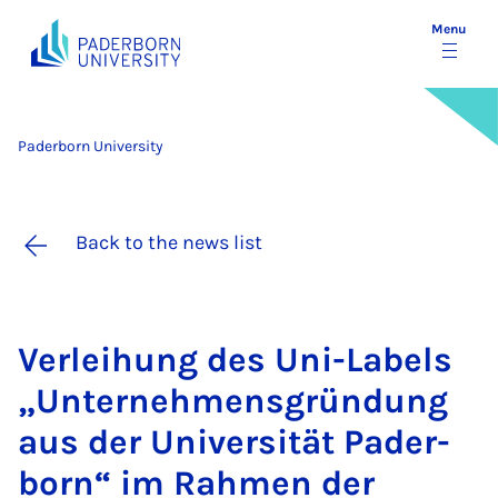
Menu
Paderborn University
Back to the news list
Ver­lei­hung des Uni-La­bels
„Un­ternehmens­gründung
aus der Uni­versität Pader­
born“ im Rah­men der