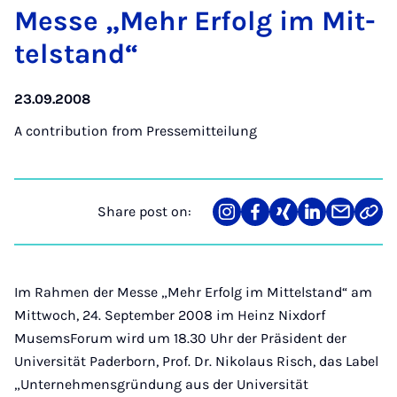
Messe „Mehr Er­folg im Mit­
tel­stand“
23.09.2008
A contribution from
Pressemitteilung
Share post on:
Share
Teilen
Teilen
Teilen
Teilen
Link
on
auf
auf
auf
über
kopi
Instagram
Facebook
Xing
LinkedIn
E-
Mail
Im Rahmen der Messe „Mehr Erfolg im Mittelstand“ am
Mittwoch, 24. September 2008 im Heinz Nixdorf
MusemsForum wird um 18.30 Uhr der Präsident der
Universität Paderborn, Prof. Dr. Nikolaus Risch, das Label
„Unternehmensgründung aus der Universität