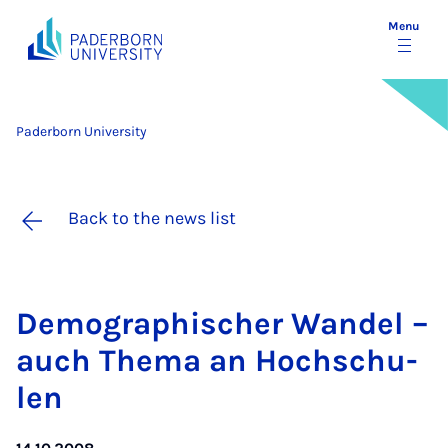
Menu
Paderborn University
Back to the news list
Demo­graph­is­cher Wan­del –
auch Thema an Hoch­schu­
len