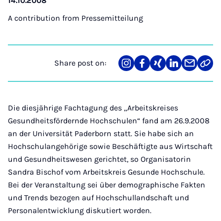
14.10.2008
A contribution from
Pressemitteilung
Share post on:
Share
Teilen
Teilen
Teilen
Teilen
Link
on
auf
auf
auf
über
kopi
Instagram
Facebook
Xing
LinkedIn
E-
Mail
Die diesjährige Fachtagung des „Arbeitskreises
Gesundheitsfördernde Hochschulen“ fand am 26.9.2008
an der Universität Paderborn statt. Sie habe sich an
Hochschulangehörige sowie Beschäftigte aus Wirtschaft
und Gesundheitswesen gerichtet, so Organisatorin
Sandra Bischof vom Arbeitskreis Gesunde Hochschule.
Bei der Veranstaltung sei über demographische Fakten
und Trends bezogen auf Hochschullandschaft und
Personalentwicklung diskutiert worden.