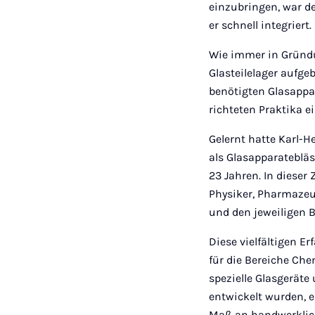
einzubringen, war d
er schnell integriert.
Wie immer in Gründun
Glasteilelager aufg
benötigten Glasappar
richteten Praktika 
Gelernt hatte Karl-He
als Glasapparatebläs
23 Jahren. In dieser
Physiker, Pharmazeu
und den jeweiligen 
Diese vielfältigen E
für die Bereiche Ch
spezielle Glasgerät
entwickelt wurden, 
Maß an handwerklich