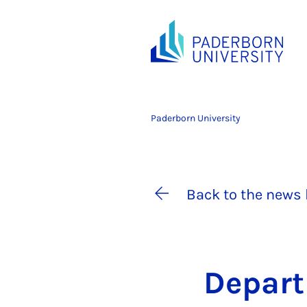
Paderborn University
Back to the news 
De­par