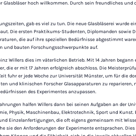
er Glasbläser hoch willkommen. Durch sein freundliches und
gszeiten, gab es viel zu tun. Die neue Glasbläserei wurde ei
ebaut. Die ersten Praktikums-Studenten, Diplomanden sowie 
aturen, die auf ihre speziellen Bedürfnisse abgestimmt ware
ein und bauten Forschungsschwerpunkte auf.
inz Willers dies im väterlichen Betrieb. Mit 14 Jahren begann 
er, die er mit 17 Jahren erfolgreich abschloss. Die Meisterprü
 Zeit fuhr er jede Woche zur Universität Münster, um für die d
ten und klinischen Forscher Glasapparaturen zu reparieren, 
Bedürfnissen des Experimentes anzupassen.
rfahrungen halfen Willers dann bei seinen Aufgaben an der Un
emie, Physik, Maschinenbau, Elektrotechnik, Sport und Kunst.
e und Einzelanfertigungen, die oft eigens gemeinsam mit Wiss
ehe sie den Anforderungen der Experimente entsprachen. Dies 
em Können und die Fähigkeit, sich in die jeweils aktuellen 