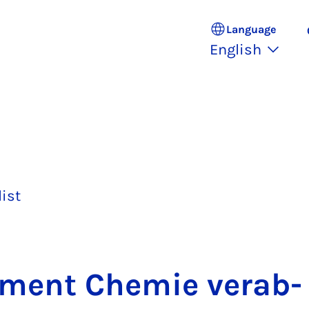
Language
English
list
t­ment Chemie ver­ab­