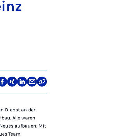
einz
re
Teilen
Teilen
Teilen
Teilen
Link
auf
auf
auf
über
kopieren
tagram
Facebook
Xing
LinkedIn
E-
Mail
en Dienst an der
fbau. Alle waren
 Neues aufbauen. Mit
eues Team