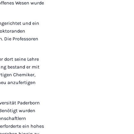
 offenes Wesen wurde
ngerichtet und ein
Doktoranden
n. Die Professoren
er dort seine Lehre
fung bestand er mit
ortigen Chemiker,
neu anzufertigen
iversität Paderborn
 Benötigt wurden
enschaftlern
erforderte ein hohes
Vorgaben hinein zu