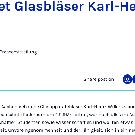
et Glas­bläser Karl-H
s
Pressemitteilung
Share post on:
Sha
on
Ins
in Aachen geborene Glasapparatebläser Karl-Heinz Willers sein
hschule Paderborn am 4.11.1974 antrat, war noch alles im Au
chaftler, Studenten sowie Wissenschaftler, und wollten etwas
keit, Unvoreingenommenheit und der Fähigkeit, sich in ein n