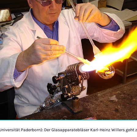
Universität Paderborn): Der Glasapparatebläser Karl-Heinz Willers geht z