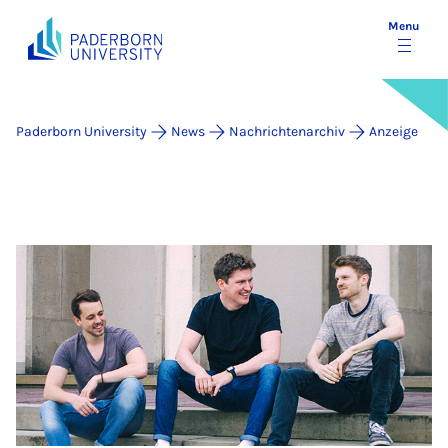
Menu
Paderborn University
News
Nachrichtenarchiv
Anzeige