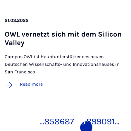
21.03.2022
OWL vernet­zt sich mit dem Sil­ic­on
Val­ley
Campus OWL ist Hauptunterstützer des neuen
Deutschen Wissenschafts- und Innovationshauses in
San Francisco
Read more
…
85
86
87
88
89
90
91
…