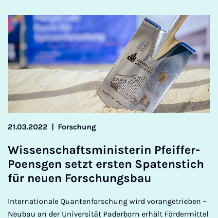
21.03.2022
|
Forschung
Wis­senschafts­min­is­ter­in Pfeif­fer-
Poens­gen set­zt er­sten Spaten­stich
für neuen Forschungs­bau
Internationale Quantenforschung wird vorangetrieben –
Neubau an der Universität Paderborn erhält Fördermittel