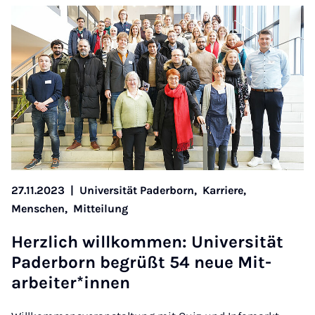
27.11.2023
|
Universität Paderborn,
Karriere,
Menschen,
Mitteilung
Herz­lich willkom­men: Uni­versität
Pader­born be­grüßt 54 neue Mit­
arbeit­er­*innen