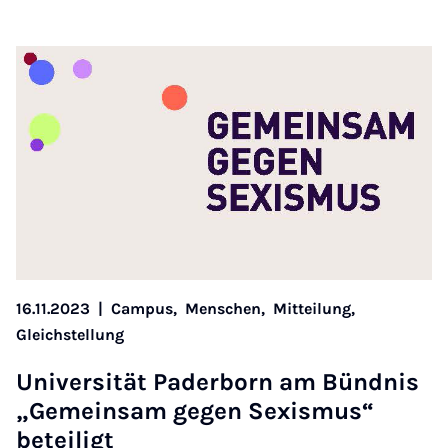
16.11.2023
|
Campus,
Menschen,
Mitteilung,
Gleichstellung
Uni­versität Pader­born am Bünd­nis
„Ge­mein­sam ge­gen Sex­is­mus“
beteiligt