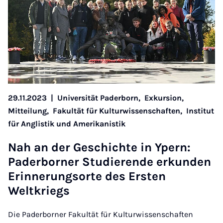
29.11.2023
|
Universität Paderborn,
Exkursion,
Mitteilung,
Fakultät für Kulturwissenschaften,
Institut
für Anglistik und Amerikanistik
Nah an der Geschichte in Ypern:
Pader­borner Stud­i­er­ende erkun­den
Erin­ner­ung­sorte des Er­sten
Weltkriegs
Die Paderborner Fakultät für Kulturwissenschaften