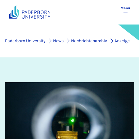
Menu
Paderborn University
News
Nachrichtenarchiv
Anzeige