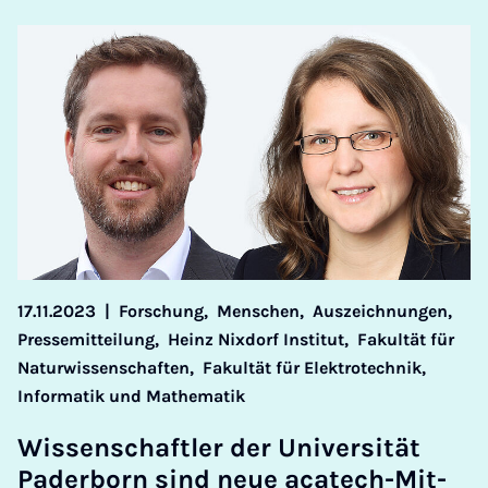
17.11.2023
|
Forschung,
Menschen,
Auszeichnungen,
Pressemitteilung,
Heinz Nixdorf Institut,
Fakultät für
Naturwissenschaften,
Fakultät für Elektrotechnik,
Informatik und Mathematik
Wis­senschaftler der Uni­versität
Pader­born sind neue acat­ech-Mit­