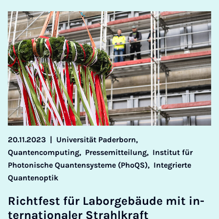
20.11.2023
|
Universität Paderborn,
Quantencomputing,
Pressemitteilung,
Institut für
Photonische Quantensysteme (PhoQS),
Integrierte
Quantenoptik
Richt­fest für Laborge­bäude mit in­
ter­na­tionaler Strahlkraft