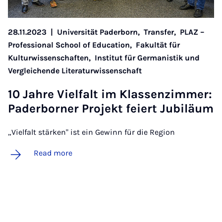
28.11.2023
|
Universität Paderborn,
Transfer,
PLAZ –
Professional School of Education,
Fakultät für
Kulturwissenschaften,
Institut für Germanistik und
Vergleichende Literaturwissenschaft
10 Jahre Viel­falt im Klassen­zi­m­mer:
Pader­borner Pro­jekt feiert Ju­biläum
„Vielfalt stärken" ist ein Gewinn für die Region
Read more