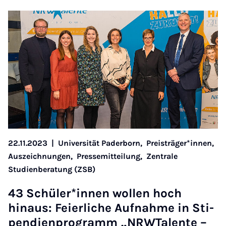
22.11.2023
|
Universität Paderborn,
Preisträger*innen,
Auszeichnungen,
Pressemitteilung,
Zentrale
Studienberatung (ZSB)
43 Schüler­*innen wollen hoch
hinaus: Fei­er­liche Auf­nahme in Sti­
pen­di­en­pro­gramm „N­R­WTal­ente –