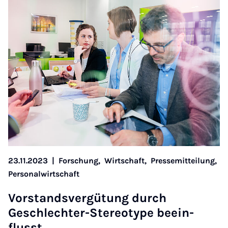
23.11.2023
|
Forschung,
Wirtschaft,
Pressemitteilung,
Personalwirtschaft
Vor­stands­ver­gü­tung durch
Geschlechter-Ste­reo­type bee­in­
flusst