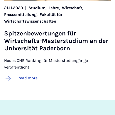
21.11.2023
|
Studium,
Lehre,
Wirtschaft,
Pressemitteilung,
Fakultät für
Wirtschaftswissenschaften
Spitzen­be­w­er­tun­gen für
Wirtschafts-Mas­ter­stu­di­um an der
Uni­versität Pader­born
Neues CHE Ranking für Masterstudiengänge
veröffentlicht
Read more