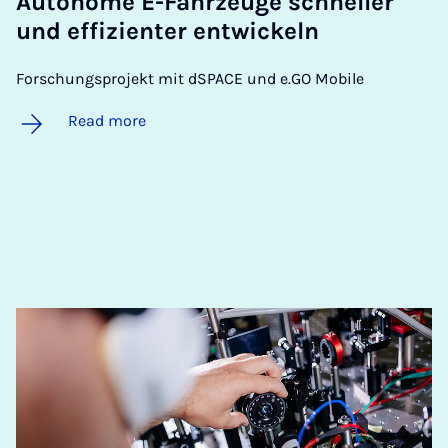
Autonome E-Fahrzeuge schneller
und ef­f­iz­ienter en­twick­eln
Forschungsprojekt mit dSPACE und e.GO Mobile
Read more