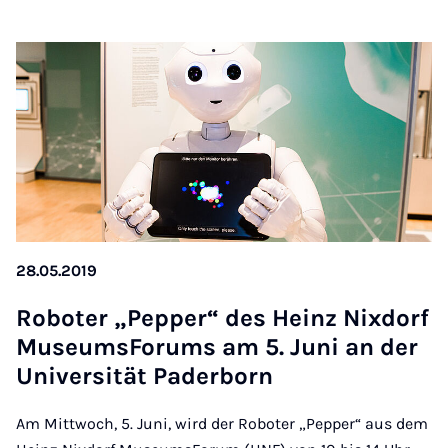
28.05.2019
Ro­boter „Pep­per“ des Heinz Nix­dorf
Mu­seums­For­ums am 5. Juni an der
Uni­versität Pader­born
Am Mittwoch, 5. Juni, wird der Roboter „Pepper“ aus dem