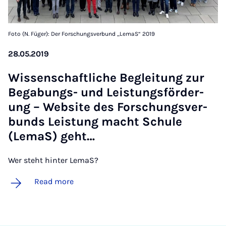
Foto (N. Füger): Der Forschungsverbund „LemaS“ 2019
28.05.2019
Wis­senschaft­liche Beg­lei­tung zur
Beg­abungs- und Leis­tungs­för­der­
ung – Web­site des Forschungs­ver­
bunds Leis­tung macht Schule
(LemaS) ge­ht…
Wer steht hinter LemaS?
Read more