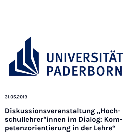
31.05.2019
Diskus­sions­ver­an­stal­tung „Hoch­
schullehr­er­*innen im Dia­log: Kom­
pet­en­zori­entier­ung in der Lehre“