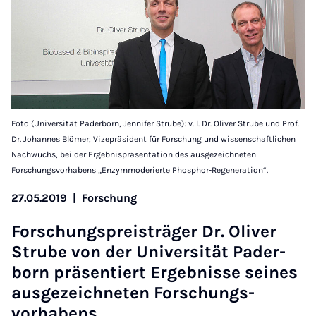
Foto (Universität Paderborn, Jennifer Strube): v. l. Dr. Oliver Strube und Prof.
Dr. Johannes Blömer, Vizepräsident für Forschung und wissenschaftlichen
Nachwuchs, bei der Ergebnispräsentation des ausgezeichneten
Forschungsvorhabens „Enzymmoderierte Phosphor-Regeneration“.
27.05.2019
|
Forschung
Forschung­s­pre­is­träger Dr. Oliv­er
Strube von der Uni­versität Pader­
born präsen­tiert Ergeb­n­isse seines
aus­gezeich­neten Forschungs­
vorhabens