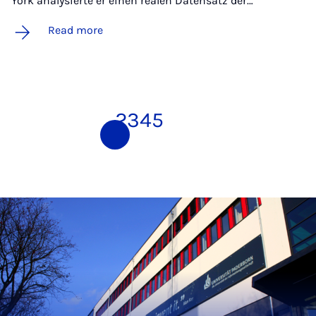
York analysierte er einen realen Datensatz der…
Read more
1
2
3
4
5