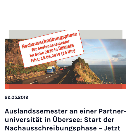
29.05.2019
Aus­landssemester an ein­er Part­ner­
uni­versität in Über­see: Start der
Nachauss­chreibung­s­phase – Jet­zt