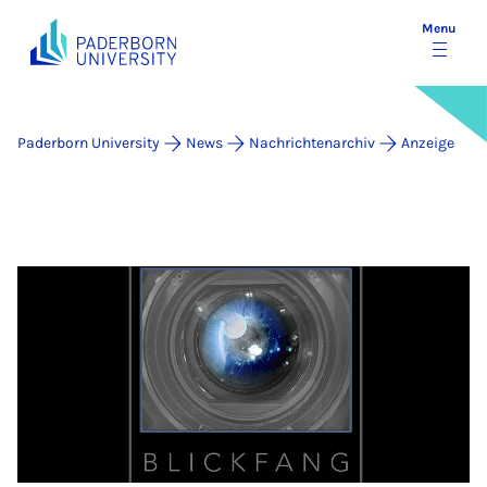
Menu
Paderborn University
News
Nachrichtenarchiv
Anzeige