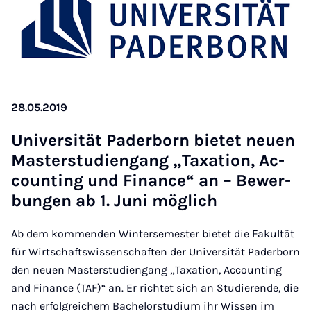
28.05.2019
Uni­versität Pader­born bi­etet neuen
Mas­ter­stud­i­engang „Tax­a­tion, Ac­
count­ing und Fin­ance“ an – Be­w­er­
bun­gen ab 1. Juni mög­lich
Ab dem kommenden Wintersemester bietet die Fakultät
für Wirtschaftswissenschaften der Universität Paderborn
den neuen Masterstudiengang „Taxation, Accounting
and Finance (TAF)“ an. Er richtet sich an Studierende, die
nach erfolgreichem Bachelorstudium ihr Wissen im