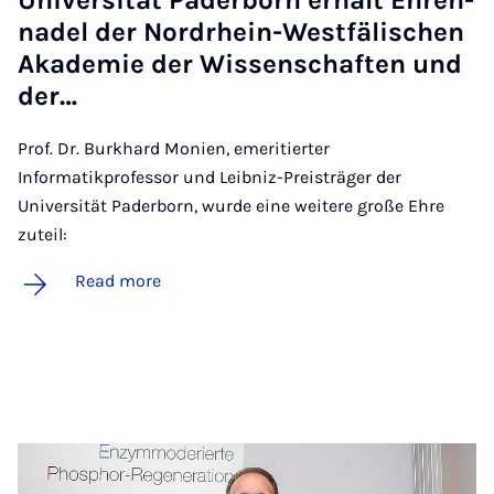
Uni­versität Pader­born er­hält Ehren­
nadel der Nordrhein-West­fäl­is­chen
Akademie der Wis­senschaften und
der…
Prof. Dr. Burkhard Monien, emeritierter
Informatikprofessor und Leibniz-Preisträger der
Universität Paderborn, wurde eine weitere große Ehre
zuteil:
Read more