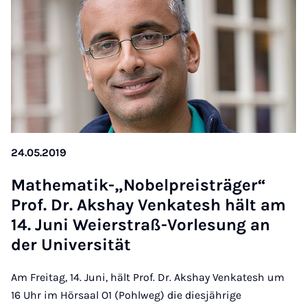
24.05.2019
Math­em­atik-„No­bel­pre­is­träger“
Prof. Dr. Ak­shay Ven­katesh hält am
14. Juni Wei­er­straß-Vor­le­sung an
der Uni­versität
Am Freitag, 14. Juni, hält Prof. Dr. Akshay Venkatesh um
16 Uhr im Hörsaal O1 (Pohlweg) die diesjährige