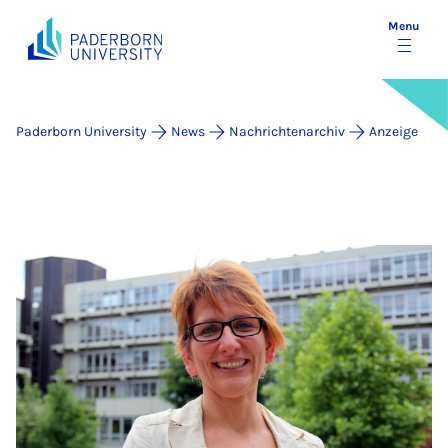
Menu
Paderborn University
News
Nachrichtenarchiv
Anzeige