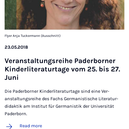
Flyer Anja Tuckermann (Ausschnitt)
23.05.2018
Ver­­an­stal­tung­s­reihe Pader­borner
Kin­der­l­it­er­at­ur­t­age vom 25. bis 27.
Juni
Die Paderborner Kinderliteraturtage sind eine Ver­
anstaltungsreihe des Fachs Germanistische Literatur­
didaktik am Institut für Germanistik der Universität
Paderborn.
Read more