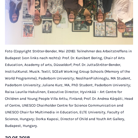
Foto (Copyright Ströter-Bender, Mai 2018): Teilnehmer des Arbeitstreffens in
Budapest (von links nach rechts): Prof. Dr. Kunibert Bering, Chair of Arts
Education, Academy of arts, Düsseldorf; Prof. Dr. JuttaStröter-Bender,
InstitutKunst. Musik. Textil, SCEaR Working Group Schools (Memory of the
World Programme), Paderborn University; NeslihanPishinoglu, MA Student,
Paderborn University; Juliane Kurz, MA, PhD Student, Paderborn University;
Raisa Laurila-Hakulinen, Executive Director, Hyvinkää – Art Centre for
Children and Young People Villa Arttu, Finland; Prof. Dr. Andrea Kárpáti, Head
of Centre, UNESCO Chairholder Centre for Science Communication and
UNESCO Chair for Multimedia in Education, ELTE University, Faculty of
Science, Hungary; Dorka Kaposi, Director of Child and Youth Art Gallery,
Budapest, Hungary.
30.05.2018