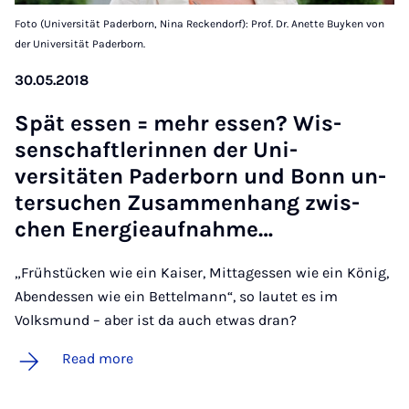
Foto (Universität Paderborn, Nina Reckendorf): Prof. Dr. Anette Buyken von
der Universität Paderborn.
30.05.2018
Spät es­sen = mehr es­sen? Wis­
senschaftler­innen der Uni­
versitäten Pader­born und Bonn un­
ter­suchen Zusam­men­hang zwis­
chen En­er­gieau­f­nahme…
„Frühstücken wie ein Kaiser, Mittagessen wie ein König,
Abendessen wie ein Bettelmann“, so lautet es im
Volksmund – aber ist da auch etwas dran?
Read more