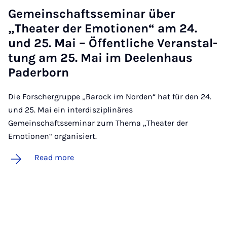
Ge­meinsch­aftssem­in­ar über
„Theat­er der Emo­tion­en“ am 24.
und 25. Mai – Öf­fent­liche Ver­an­stal­
tung am 25. Mai im Deelen­haus
Pader­born
Die Forschergruppe „Barock im Norden“ hat für den 24.
und 25. Mai ein interdisziplinäres
Gemeinschaftsseminar zum Thema „Theater der
Emotionen“ organisiert.
Read more