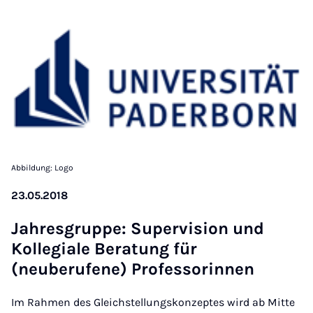
Abbildung: Logo
23.05.2018
Jahresgruppe: Su­per­vi­sion und
Kollegi­ale Be­r­a­tung für
(neuberufene) Pro­fess­orinnen
Im Rahmen des Gleichstellungskonzeptes wird ab Mitte