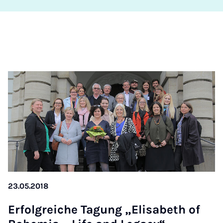
23.05.2018
Er­fol­greiche Ta­gung „El­isa­beth of