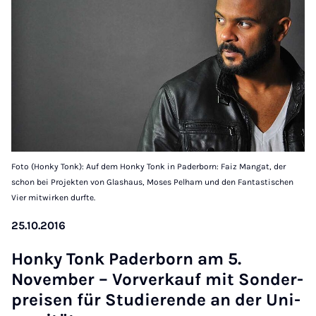
Foto (Honky Tonk): Auf dem Honky Tonk in Paderborn: Faiz Mangat, der
schon bei Projekten von Glashaus, Moses Pelham und den Fantastischen
Vier mitwirken durfte.
25.10.2016
Honky Tonk Pader­born am 5.
Novem­ber – Vorverkauf mit Son­der­
preis­en für Stud­i­er­ende an der Uni­