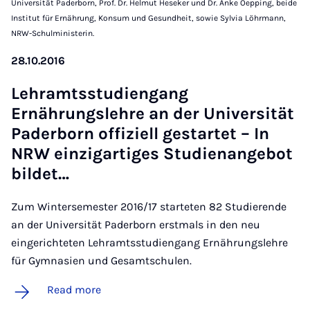
Universität Paderborn, Prof. Dr. Helmut Heseker und Dr. Anke Oepping, beide
Institut für Ernährung, Konsum und Gesundheit, sowie Sylvia Löhrmann,
NRW-Schulministerin.
28.10.2016
Lehramtsstud­i­engang
Ernährungslehre an der Uni­versität
Pader­born of­f­iz­i­ell ge­star­tet – In
NRW ein­z­igartiges Stud­i­en­ange­bot
bil­det…
Zum Wintersemester 2016/17 starteten 82 Studierende
an der Universität Paderborn erstmals in den neu
eingerichteten Lehramtsstudiengang Ernährungslehre
für Gymnasien und Gesamtschulen.
Read more