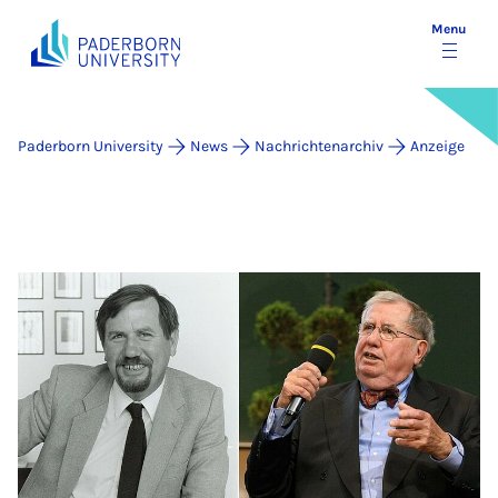
Menu
Paderborn University
News
Nachrichtenarchiv
Anzeige