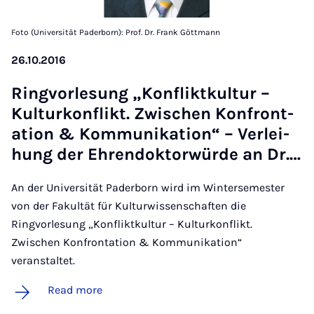
Foto (Universität Paderborn): Prof. Dr. Frank Göttmann
26.10.2016
Ring­vor­le­sung „Kon­f­liktkul­tur –
Kul­turkon­f­likt. Zwis­chen Kon­front­
a­tion & Kom­munika­tion“ – Ver­lei­
hung der Ehren­dok­t­or­würde an Dr.…
An der Universität Paderborn wird im Wintersemester
von der Fakultät für Kulturwissenschaften die
Ringvorlesung „Konfliktkultur – Kulturkonflikt.
Zwischen Konfrontation & Kommunikation“
veranstaltet.
Read more