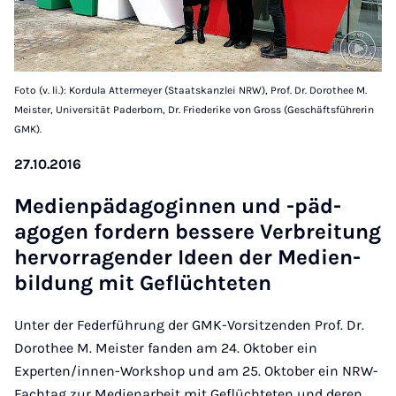
Foto (v. li.): Kordula Attermeyer (Staatskanzlei NRW), Prof. Dr. Dorothee M.
Meister, Universität Paderborn, Dr. Friederike von Gross (Geschäftsführerin
GMK).
27.10.2016
Medi­en­päd­ago­ginnen und -päd­
agogen fordern bessere Ver­breit­ung
her­vor­ra­gender Ideen der Medi­en­
bildung mit Ge­flüchteten
Unter der Federführung der GMK-Vorsitzenden Prof. Dr.
Dorothee M. Meister fanden am 24. Oktober ein
Experten/innen-Workshop und am 25. Oktober ein NRW-
Fachtag zur Medienarbeit mit Geflüchteten und deren