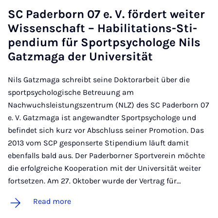
SC Pader­born 07 e. V. fördert weit­er
Wis­senschaft – Ha­bil­it­a­tions-Sti­
pen­di­um für Sport­psy­cho­loge Nils
Gatzmaga der Uni­versität
Nils Gatzmaga schreibt seine Doktorarbeit über die
sportpsychologische Betreuung am
Nachwuchsleistungszentrum (NLZ) des SC Paderborn 07
e. V. Gatzmaga ist angewandter Sportpsychologe und
befindet sich kurz vor Abschluss seiner Promotion. Das
2013 vom SCP gesponserte Stipendium läuft damit
ebenfalls bald aus. Der Paderborner Sportverein möchte
die erfolgreiche Kooperation mit der Universität weiter
fortsetzen. Am 27. Oktober wurde der Vertrag für…
Read more