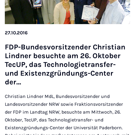
27.10.2016
FDP-Bundes­vorsitzender Chris­ti­an
Lind­ner be­suchte am 26. Ok­to­ber
TecUP, das Tech­no­lo­gi­etrans­fer-
und Ex­isten­zgründungs-Cen­ter
der…
Christian Lindner MdL, Bundesvorsitzender und
Landesvorsitzender NRW sowie Fraktionsvorsitzender
der FDP im Landtag NRW, besuchte am Mittwoch, 26.
Oktober, TecUP, das Technologietransfer- und
Existenzgründungs-Center der Universität Paderborn.