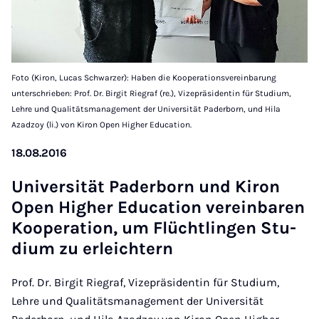
Foto (Kiron, Lucas Schwarzer): Haben die Kooperationsvereinbarung
unterschrieben: Prof. Dr. Birgit Riegraf (re.), Vizepräsidentin für Studium,
Lehre und Qualitätsmanagement der Universität Paderborn, und Hila
Azadzoy (li.) von Kiron Open Higher Education.
18.08.2016
Uni­versität Pader­born und Kiron
Open High­er Edu­ca­tion ver­ein­bar­en
Ko­op­er­a­tion, um Flücht­lingen Stu­
di­um zu er­leichtern
Prof. Dr. Birgit Riegraf, Vizepräsidentin für Studium,
Lehre und Qualitätsmanagement der Universität