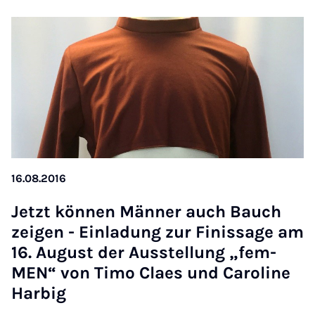
16.08.2016
Jet­zt können Män­ner auch Bauch
zei­gen - Ein­ladung zur Fin­is­sage am
16. Au­gust der Aus­s­tel­lung „fem­
MEN“ von Timo Claes und Car­oline
Har­big