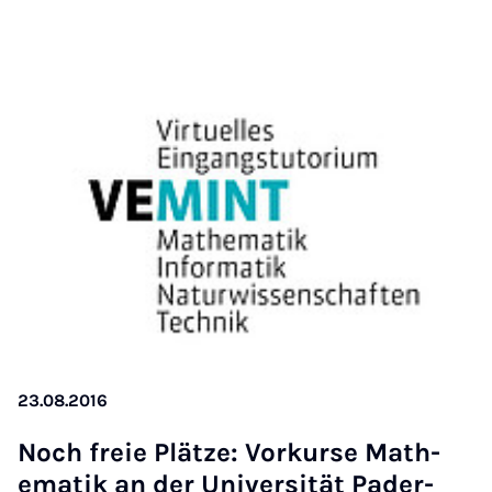
23.08.2016
Noch freie Plätze: Vorkur­se Math­
em­atik an der Uni­versität Pader­