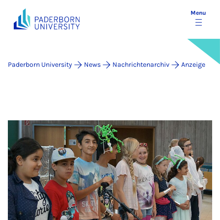
Menu
Paderborn University
News
Nachrichtenarchiv
Anzeige