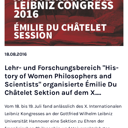
18.08.2016
Lehr- und Forschungs­bereich "His­
tory of Wo­men Philo­soph­ers and
Sci­ent­ists" or­gan­is­ierte Ém­ilie Du
Châtelet Sek­tion auf dem X.…
Vom 18. bis 19. Juli fand anlässlich des X. Internationalen
Leibniz Kongresses an der Gottfried Wilhelm Leibniz
Universität Hannover eine Sektion zu Ehren der