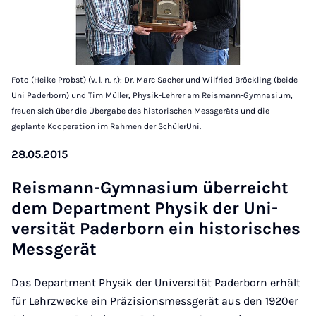
Foto (Heike Probst) (v. l. n. r.): Dr. Marc Sacher und Wilfried Bröckling (beide
Uni Paderborn) und Tim Müller, Physik-Lehrer am Reismann-Gymnasium,
freuen sich über die Übergabe des historischen Messgeräts und die
geplante Kooperation im Rahmen der SchülerUni.
28.05.2015
Re­is­mann-Gym­nas­i­um über­reicht
dem De­part­ment Physik der Uni­
versität Pader­born ein his­tor­isches
Mess­ger­ät
Das Department Physik der Universität Paderborn erhält
für Lehrzwecke ein Präzisionsmessgerät aus den 1920er