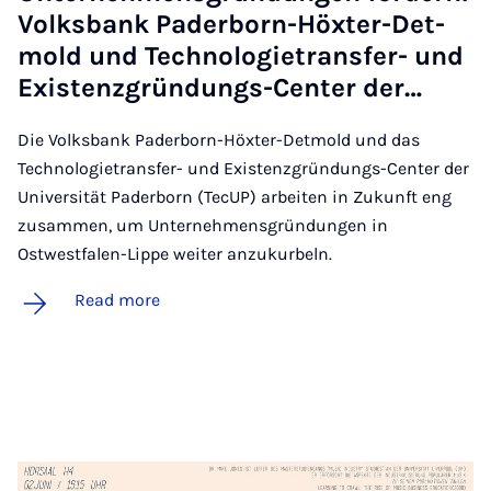
Volks­bank Pader­born-Höx­ter-Det­
mold und Tech­no­lo­gi­etrans­fer- und
Ex­isten­zgründungs-Cen­ter der…
Die Volksbank Paderborn-Höxter-Detmold und das
Technologietransfer- und Existenzgründungs-Center der
Universität Paderborn (TecUP) arbeiten in Zukunft eng
zusammen, um Unternehmensgründungen in
Ostwestfalen-Lippe weiter anzukurbeln.
Read more