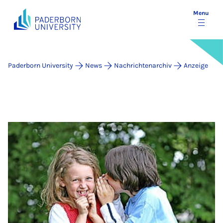
Menu
Paderborn University
News
Nachrichtenarchiv
Anzeige