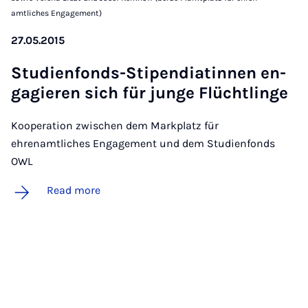
amtliches Engagement)
27.05.2015
Stud­i­en­fonds-Sti­pen­di­a­t­innen en­
ga­gier­en sich für junge Flücht­linge
Kooperation zwischen dem Markplatz für
ehrenamtliches Engagement und dem Studienfonds
OWL
Read more