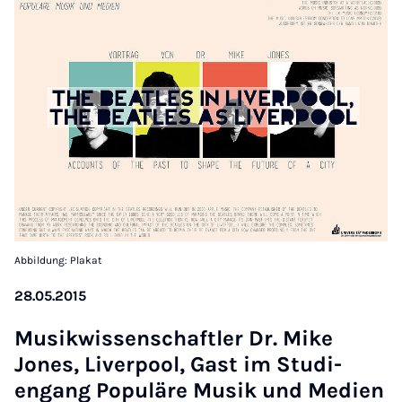
Abbildung: Plakat
28.05.2015
Mu­sikwis­senschaftler Dr. Mike
Jones, Liv­er­pool, Gast im Stud­i­
engang Pop­uläre Mu­sik und Medi­en