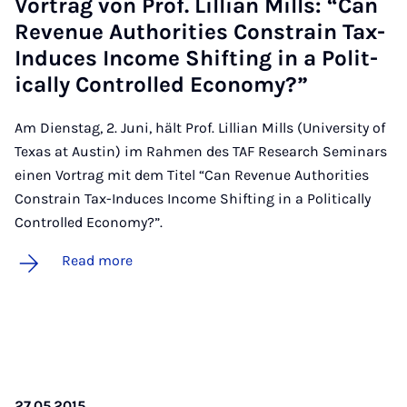
Vor­trag von Prof. Lil­lian Mills: “Can
Rev­en­ue Au­thor­it­ies Con­strain Tax-
In­duces In­come Shift­ing in a Polit­
ic­ally Con­trolled Eco­nomy?”
Am Dienstag, 2. Juni, hält Prof. Lillian Mills (University of
Texas at Austin) im Rahmen des TAF Research Seminars
einen Vortrag mit dem Titel “Can Revenue Authorities
Constrain Tax-Induces Income Shifting in a Politically
Controlled Economy?”.
Read more
27.05.2015