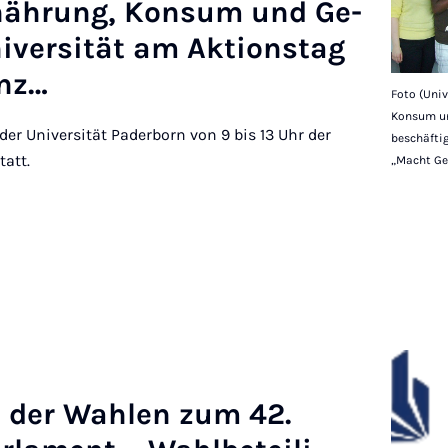
Ernährung, Kon­sum und Ge­
i­versität am Ak­tion­stag
enz…
Foto (Univ
Konsum un
 der Universität Paderborn von 9 bis 13 Uhr der
beschäftig
att.
„Macht Gel
e der Wah­len zum 42.