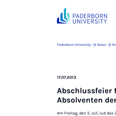
Paderborn University
News
Na
17.07.2013
Ab­schluss­fei­er
Ab­solven­ten der
Am Freitag, den 5. Juli, lud d