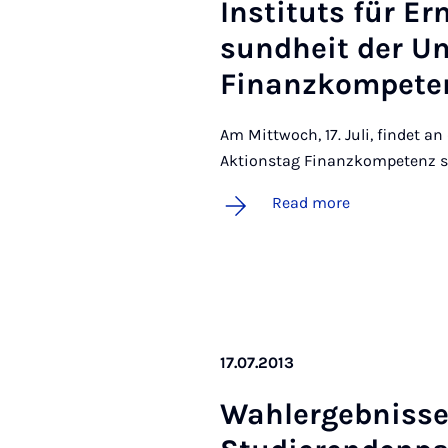
In­sti­tuts für 
sund­heit der Un
Fin­an­zkom­pet­
Am Mittwoch, 17. Juli, findet an
Aktionstag Finanzkompetenz st
Read more
17.07.2013
Wahlergeb­n­iss