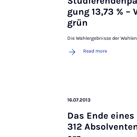
Stud­i­er­enden­p
gung 13,73 % – 
grün
Die Wahlergebnisse der Wahlen
Read more
16.07.2013
Das Ende eines
312 Ab­solven­te