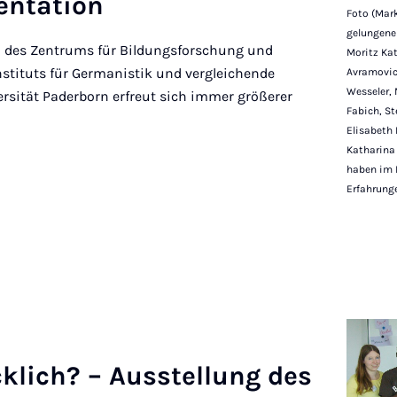
nt­a­tion
Foto (Mar
gelungenen
P) des Zentrums für Bildungsforschung und
Moritz Kat
nstituts für Germanistik und vergleichende
Avramovic 
Wesseler, 
ersität Paderborn erfreut sich immer größerer
Fabich, Ste
Elisabeth 
Katharina 
haben im F
Erfahrung
­lich? – Aus­s­tel­lung des