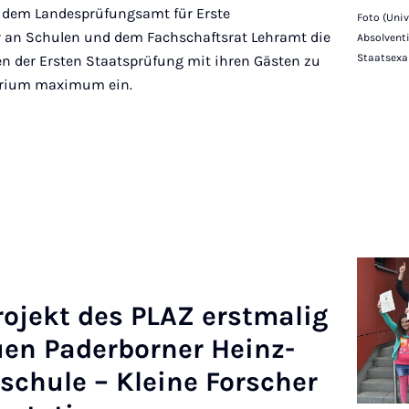
 dem Landesprüfungsamt für Erste
Foto (Univ
r an Schulen und dem Fachschaftsrat Lehramt die
Absolvent
Staatsexa
n der Ersten Staatsprüfung mit ihren Gästen zu
torium maximum ein.
­jekt des PLAZ er­st­m­a­lig
en Pader­borner Heinz-
tschule – Kleine Forscher