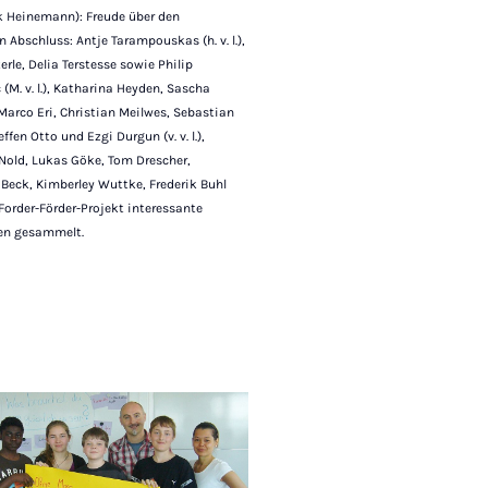
k Heinemann): Freude über den
 Abschluss: Antje Tarampouskas (h. v. l.),
erle, Delia Terstesse sowie Philip
(M. v. l.), Katharina Heyden, Sascha
Marco Eri, Christian Meilwes, Sebastian
ffen Otto und Ezgi Durgun (v. v. l.),
Nold, Lukas Göke, Tom Drescher,
Beck, Kimberley Wuttke, Frederik Buhl
order-Förder-Projekt interessante
en gesammelt.