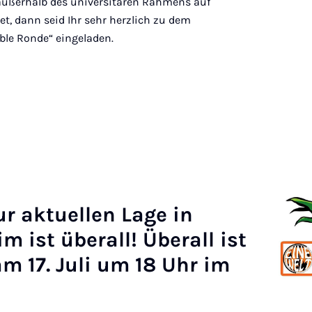
außerhalb des universitären Rahmens auf
t, dann seid Ihr sehr herzlich zu dem
le Ronde“ eingeladen.
ur ak­tuel­len Lage in
im ist über­all! Über­all ist
am 17. Ju­li um 18 Uhr im