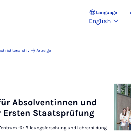
Language
English
chrichtenarchiv
Anzeige
 für Ab­solven­tinnen und
 Er­sten Staat­s­prü­fung
as Zentrum für Bildungsforschung und Lehrerbildung