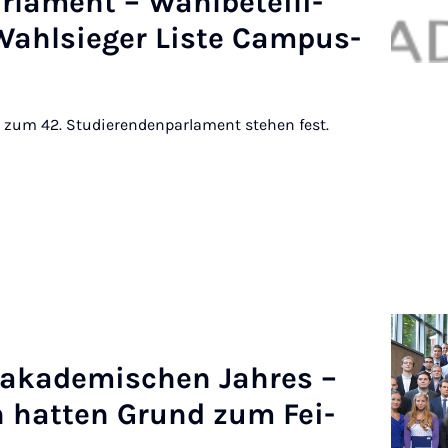
ar­la­ment – Wahl­beteili­
Wahlsieger Liste Cam­pus­
 zum 42. Studierendenparlament stehen fest.
 akademis­chen Jahres –
n hat­ten Grund zum Fei­