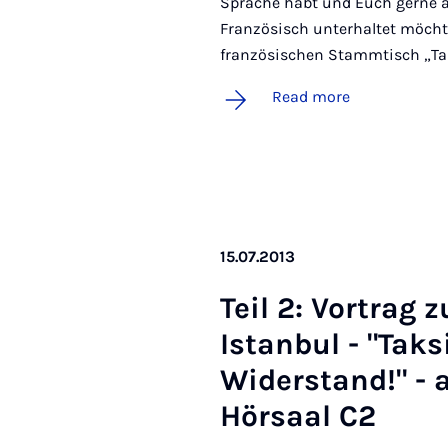
Sprache habt und Euch gerne 
Französisch unterhaltet möchte
französischen Stammtisch „Tab
Read more
15.07.2013
Teil 2: Vor­trag z
Istan­bul - "Tak­s
Wider­stand!" - 
Hör­saal C2