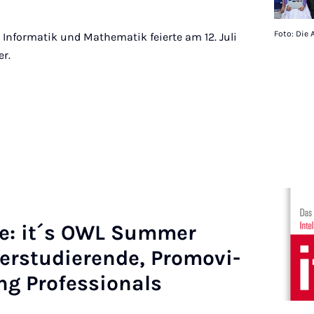
Foto: Die 
, Informatik und Mathematik feierte am 12. Juli
er.
ze: it´s OWL Sum­mer
r­stud­i­er­ende, Pro­movi­
g Pro­fes­sion­als