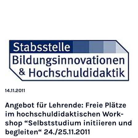
14.11.2011
An­ge­bot für Lehrende: Freie Plätze
im hoch­schul­didakt­ischen Work­
shop “Selbst­stu­di­um initiier­en und
beg­leiten“ 24./25.11.2011