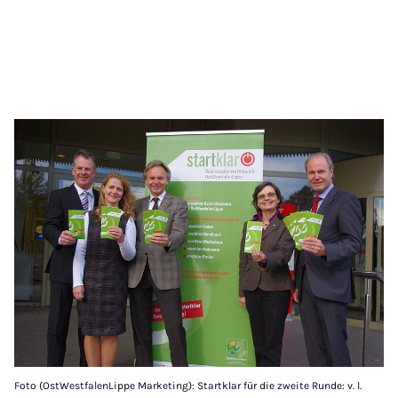
Foto (OstWestfalenLippe Marketing): Startklar für die zweite Runde: v. l.