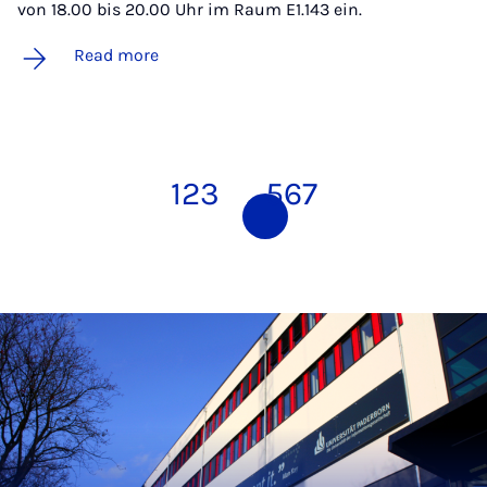
von 18.00 bis 20.00 Uhr im Raum E1.143 ein.
Read more
1
2
3
4
5
6
7