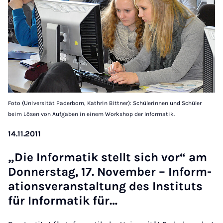
Foto (Universität Paderborn, Kathrin Bittner): Schülerinnen und Schüler
beim Lösen von Aufgaben in einem Workshop der Informatik.
14.11.2011
„Die In­form­atik stellt sich vor“ am
Don­ner­stag, 17. Novem­ber – In­form­
a­tions­ver­an­stal­tung des In­sti­tuts
für In­form­atik für…