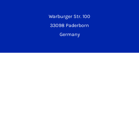
Warburger Str. 100
33098 Paderborn
Germany
Phone University
+49 5251 60-0
Campus Security
+49 5251 60-2222
Legal notice
Imprint
Data privacy
Whistleblower system
Accessibility Declaration