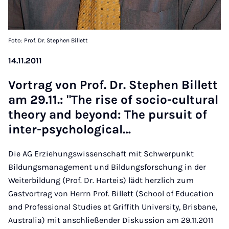
Foto: Prof. Dr. Stephen Billett
14.11.2011
Vor­trag von Prof. Dr. Steph­en Bil­lett
am 29.11.: "The rise of so­cio-cul­tur­al
the­ory and bey­ond: The pur­suit of
inter-psy­cho­lo­gic­al…
Die AG Erziehungswissenschaft mit Schwerpunkt
Bildungsmanagement und Bildungsforschung in der
Weiterbildung (Prof. Dr. Harteis) lädt herzlich zum
Gastvortrag von Herrn Prof. Billett (School of Education
and Professional Studies at Griffith University, Brisbane,
Australia) mit anschließender Diskussion am 29.11.2011