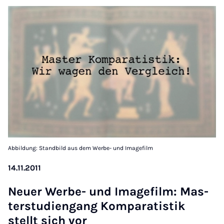
Abbildung: Standbild aus dem Werbe- und Imagefilm
14.11.2011
Neuer Werbe- und Im­age­film: Mas­
ter­stud­i­engang Kom­par­at­istik
stellt sich vor