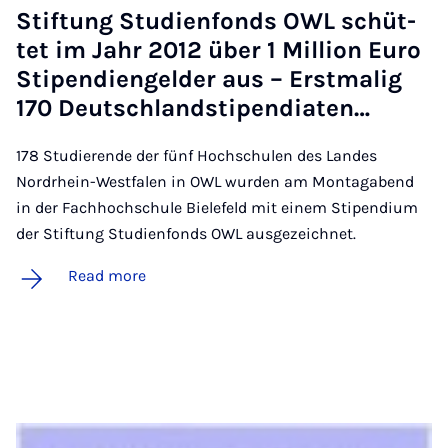
Stif­tung Stud­i­en­fonds OWL schüt­
tet im Jahr 2012 über 1 Mil­lion Euro
Sti­pen­di­en­geld­er aus – Er­st­m­a­lig
170 Deutsch­land­sti­pen­di­aten…
178 Studierende der fünf Hochschulen des Landes
Nordrhein-Westfalen in OWL wurden am Montagabend
in der Fachhochschule Bielefeld mit einem Stipendium
der Stiftung Studienfonds OWL ausgezeichnet.
Read more