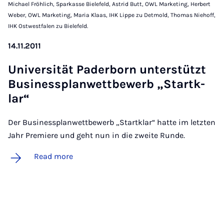
Michael Fröhlich, Sparkasse Bielefeld, Astrid Butt, OWL Marketing, Herbert
Weber, OWL Marketing, Maria Klaas, IHK Lippe zu Detmold, Thomas Niehoff,
IHK Ostwestfalen zu Bielefeld.
14.11.2011
Uni­versität Pader­born un­ter­stützt
Busi­ness­plan­wettbe­w­erb „Startk­
lar“
Der Businessplanwettbewerb „Startklar“ hatte im letzten
Jahr Premiere und geht nun in die zweite Runde.
Read more