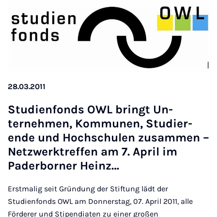
28.03.2011
Stud­i­en­fonds OWL bringt Un­
terneh­men, Kom­mun­en, Stud­i­er­
ende und Hoch­schu­len zusam­men –
Net­zwerktref­fen am 7. April im
Pader­borner Heinz…
Erstmalig seit Gründung der Stiftung lädt der
Studienfonds OWL am Donnerstag, 07. April 2011, alle
Förderer und Stipendiaten zu einer großen