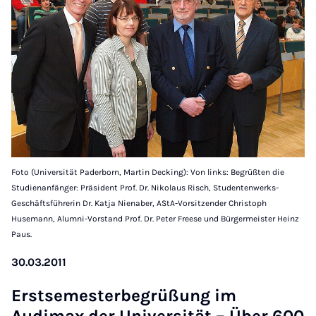
Foto (Universität Paderborn, Martin Decking): Von links: Begrüßten die
Studienanfänger: Präsident Prof. Dr. Nikolaus Risch, Studentenwerks-
Geschäftsführerin Dr. Katja Nienaber, AStA-Vorsitzender Christoph
Husemann, Alumni-Vorstand Prof. Dr. Peter Freese und Bürgermeister Heinz
Paus.
30.03.2011
Erst­semes­ter­be­grüßung im
Audimax der Uni­versität – Über 600