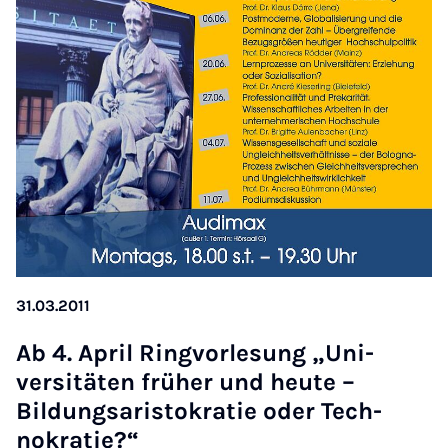
31.03.2011
Ab 4. April Ring­vor­le­sung „Uni­
versitäten früh­er und heute –
Bildung­sar­is­tokratie oder Tech­
nokratie?“