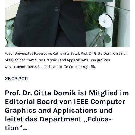
Foto (Universität Paderborn, Katharina Bätz): Prof. Dr. Gitta Domik ist nun
Mitglied der "Computer Graphics and Applications", der größten
wissenschaftlichen Fachzeitschrift für Computergrafik.
25.03.2011
Prof. Dr. Gitta Domik ist Mit­glied im
Ed­it­or­i­al Board von IEEE Com­puter
Graph­ics and Ap­plic­a­tions und
leitet das De­part­ment „E­du­ca­
tion”…