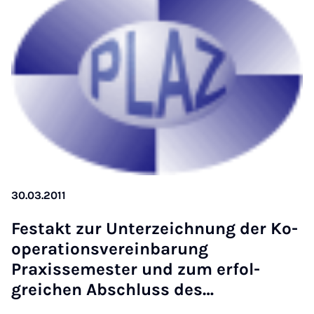
30.03.2011
Fes­t­akt zur Un­terzeich­nung der Ko­
op­er­a­tionsver­ein­bar­ung
Praxissemester und zum er­fol­
greichen Ab­schluss des…