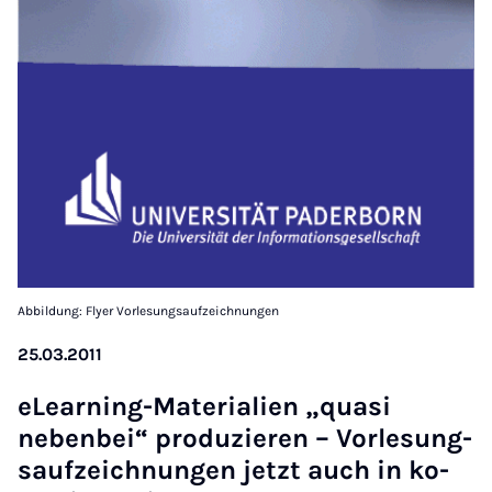
Abbildung: Flyer Vorlesungsaufzeichnungen
25.03.2011
eLearn­ing-Ma­ter­i­ali­en „quasi
neben­bei“ produzier­en – Vor­le­sung­
saufzeich­nun­gen jet­zt auch in ko­