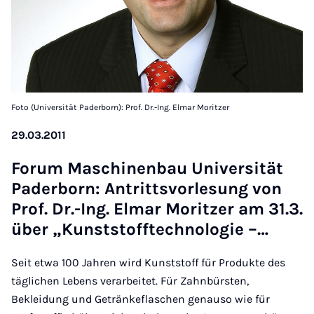
Foto (Universität Paderborn): Prof. Dr.-Ing. Elmar Moritzer
29.03.2011
For­um Maschinen­bau Uni­versität
Pader­born: An­tritt­s­vor­le­sung von
Prof. Dr.-Ing. El­mar Mor­itzer am 31.3.
über „Kun­st­stoff­tech­no­lo­gie –…
Seit etwa 100 Jahren wird Kunststoff für Produkte des
täglichen Lebens verarbeitet. Für Zahnbürsten,
Bekleidung und Getränkeflaschen genauso wie für