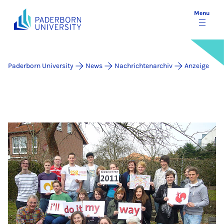
Menu
Paderborn University
News
Nachrichtenarchiv
Anzeige