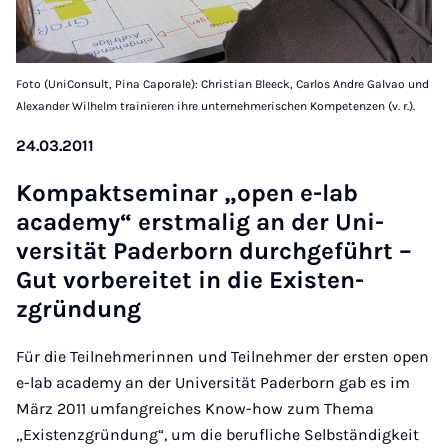
Foto (UniConsult, Pina Caporale): Christian Bleeck, Carlos Andre Galvao und
Alexander Wilhelm trainieren ihre unternehmerischen Kompetenzen (v. r.).
24.03.2011
Kom­pakt­sem­in­ar „open e-lab
academy“ er­st­m­a­lig an der Uni­
versität Pader­born durchge­führt –
Gut vorbereit­et in die Ex­isten­
zgründung
Für die Teilnehmerinnen und Teilnehmer der ersten open
e-lab academy an der Universität Paderborn gab es im
März 2011 umfangreiches Know-how zum Thema
„Existenzgründung“, um die berufliche Selbständigkeit