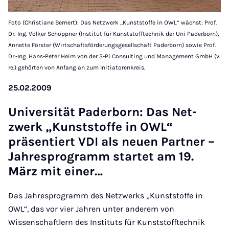
Foto (Christiane Bernert): Das Netzwerk „Kunststoffe in OWL“ wächst: Prof.
Dr.-Ing. Volker Schöppner (Institut für Kunststofftechnik der Uni Paderborn),
Annette Förster (Wirtschaftsförderungsgesellschaft Paderborn) sowie Prof.
Dr.-Ing. Hans-Peter Heim von der 3-Pi Consulting und Management GmbH (v.
re.) gehörten von Anfang an zum Initiatorenkreis.
25.02.2009
Uni­versität Pader­born: Das Net­
zwerk „Kun­st­stoffe in OWL“
präsen­tiert VDI als neuen Part­ner –
Jahre­spro­gramm star­tet am 19.
März mit ein­er…
Das Jahresprogramm des Netzwerks „Kunststoffe in
OWL“, das vor vier Jahren unter anderem von
Wissenschaftlern des Instituts für Kunststofftechnik