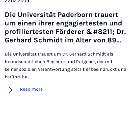
27.02.2009
Die Uni­versität Pader­born trauert
um ein­en ihr­er en­ga­gier­testen und
pro­filier­testen För­der­er &#8211; Dr.
Ger­hard Schmidt im Al­ter von 89…
Die Universität trauert um Dr. Gerhard Schmidt als
freundschaftlichen Begleiter und Ratgeber, der mit
seiner sozialen Verantwortung stets tief beeindruckt und
berührt hat.
Read more