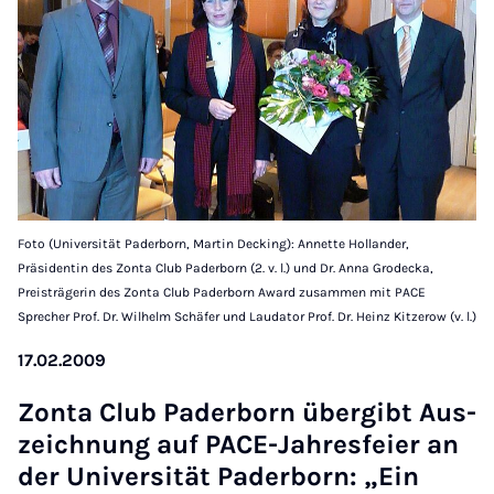
Foto (Universität Paderborn, Martin Decking): Annette Hollander,
Präsidentin des Zonta Club Paderborn (2. v. l.) und Dr. Anna Grodecka,
Preisträgerin des Zonta Club Paderborn Award zusammen mit PACE
Sprecher Prof. Dr. Wilhelm Schäfer und Laudator Prof. Dr. Heinz Kitzerow (v. l.)
17.02.2009
Zonta Club Pader­born über­gibt Aus­
zeich­nung auf PACE-Jahres­fei­er an
der Uni­versität Pader­born: „Ein