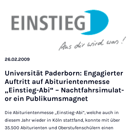
26.02.2009
Uni­versität Pader­born: En­ga­giert­er
Auftritt auf Abit­uri­en­t­en­messe
„Ein­stieg-Abi“ – Nacht­fahr­sim­u­lat­
or ein Pub­likums­mag­net
Die Abiturientenmesse „Einstieg-Abi“, welche auch in
diesem Jahr wieder in Köln stattfand, konnte mit über
35.500 Abiturienten und Oberstufenschülern einen