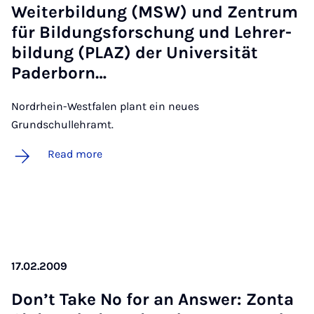
Wei­t­er­bildung (MSW) und Zen­trum
für Bildungs­forschung und Lehr­er­
bildung (PLAZ) der Uni­versität
Pader­born…
Nordrhein-Westfalen plant ein neues
Grundschullehramt.
Read more
17.02.2009
Don’t Take No for an An­swer: Zonta