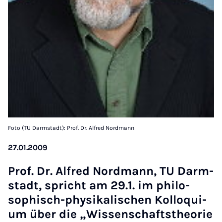
Foto (TU Darmstadt): Prof. Dr. Alfred Nordmann
27.01.2009
Prof. Dr. Al­fred Nord­mann, TU Darm­
stadt, spricht am 29.1. im philo­
soph­isch-physikalis­chen Kolloqui­
um über die „Wis­senschaft­s­the­or­ie