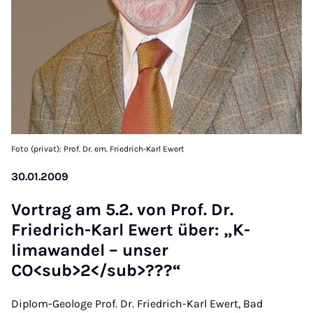
Foto (privat): Prof. Dr. em. Friedrich-Karl Ewert
30.01.2009
Vor­trag am 5.2. von Prof. Dr.
Friedrich-Karl Ewert über: „K­
limawan­del – un­ser
CO<sub>2</sub>???“
Diplom-Geologe Prof. Dr. Friedrich-Karl Ewert, Bad