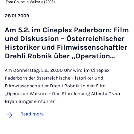
28.01.2009
Am 5.2. im Cineplex Pader­born: Film
und Diskus­sion – Ös­ter­reichis­cher
His­toriker und Film­wis­senschaftler
Drehli Rob­nik über „Op­er­a­tion…
Am Donnerstag, 5.2., 20.00 Uhr wird im Cineplex
Paderborn der österreichische Historiker und
Filmwissenschaftler Drehli Robnik in den Film
„Operation Walküre – Das Stauffenberg Attentat“ von
Bryan Singer einführen.
Read more