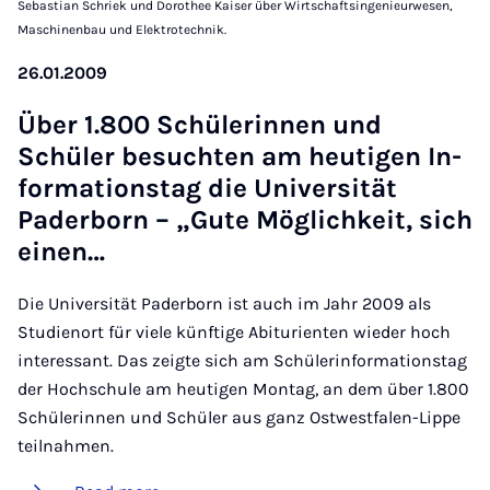
Sebastian Schriek und Dorothee Kaiser über Wirtschaftsingenieurwesen,
Maschinenbau und Elektrotechnik.
26.01.2009
Über 1.800 Schüler­innen und
Schüler be­sucht­en am heut­i­gen In­
form­a­tion­stag die Uni­versität
Pader­born – „Gute Mög­lich­keit, sich
ein­en…
Die Universität Paderborn ist auch im Jahr 2009 als
Studienort für viele künftige Abiturienten wieder hoch
interessant. Das zeigte sich am Schülerinformationstag
der Hochschule am heutigen Montag, an dem über 1.800
Schülerinnen und Schüler aus ganz Ostwestfalen-Lippe
teilnahmen.