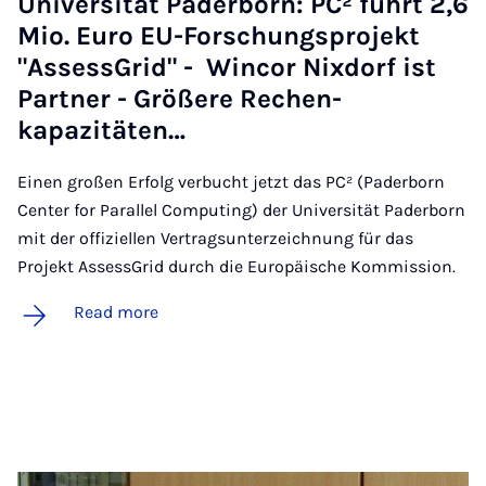
Uni­versität Pader­born: PC² führt 2,6
Mio. Euro EU-Forschung­s­pro­jekt
"As­sess­Grid" - Win­cor Nix­dorf ist
Part­ner - Größere Rechen­
kapazitäten…
Einen großen Erfolg verbucht jetzt das PC² (Paderborn
Center for Parallel Computing) der Universität Paderborn
mit der offiziellen Vertragsunterzeichnung für das
Projekt AssessGrid durch die Europäische Kommission.
Read more