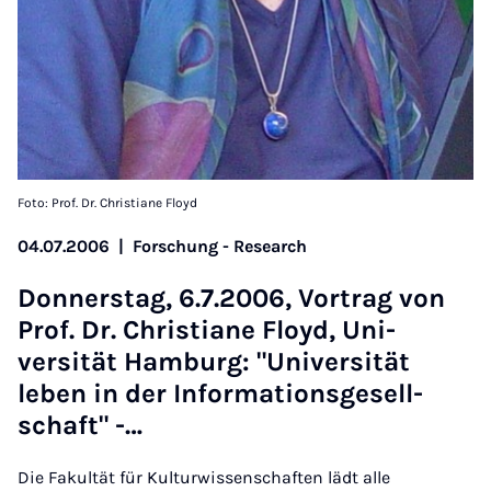
Foto: Prof. Dr. Christiane Floyd
04.07.2006
|
Forschung - Research
Don­ner­stag, 6.7.2006, Vor­trag von
Prof. Dr. Chris­ti­ane Floyd, Uni­
versität Ham­burg: "Uni­versität
leben in der In­form­a­tionsgesell­
schaft" -…
Die Fakultät für Kulturwissenschaften lädt alle