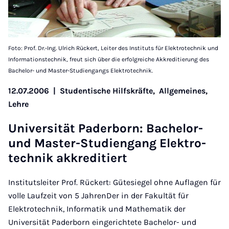
Foto: Prof. Dr.-Ing. Ulrich Rückert, Leiter des Instituts für Elektrotechnik und
Informationstechnik, freut sich über die erfolgreiche Akkreditierung des
Bachelor- und Master-Studiengangs Elektrotechnik.
12.07.2006
|
Studentische Hilfskräfte,
Allgemeines,
Lehre
Uni­versität Pader­born: Bach­el­or-
und Mas­ter-Stud­i­engang Elektro­
tech­nik akkred­it­iert
Institutsleiter Prof. Rückert: Gütesiegel ohne Auflagen für
volle Laufzeit von 5 JahrenDer in der Fakultät für
Elektrotechnik, Informatik und Mathematik der
Universität Paderborn eingerichtete Bachelor- und