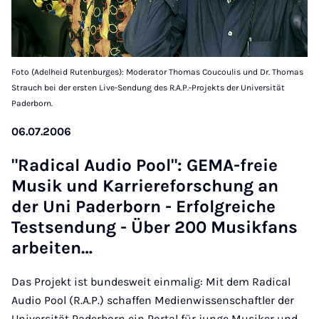
Foto (Adelheid Rutenburges): Moderator Thomas Coucoulis und Dr. Thomas
Strauch bei der ersten Live-Sendung des R.A.P.-Projekts der Universität
Paderborn.
06.07.2006
"Rad­ic­al Au­dio Pool": GEMA-freie
Mu­sik und Kar­ri­ere­forschung an
der Uni Pader­born - Er­fol­greiche
Test­sendung - Über 200 Mu­sikfans
arbeiten…
Das Projekt ist bundesweit einmalig: Mit dem Radical
Audio Pool (R.A.P.) schaffen Medienwissenschaftler der
Universität Paderborn ein Portal für junge Musiker und