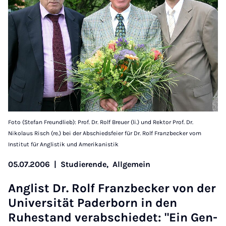
Foto (Stefan Freundlieb): Prof. Dr. Rolf Breuer (li.) und Rektor Prof. Dr.
Nikolaus Risch (re.) bei der Abschiedsfeier für Dr. Rolf Franzbecker vom
Institut für Anglistik und Amerikanistik
05.07.2006
|
Studierende,
Allgemein
Ang­list Dr. Rolf Fran­zbeck­er von der
Uni­versität Pader­born in den
Ruhest­and ver­ab­schiedet: "Ein Gen­