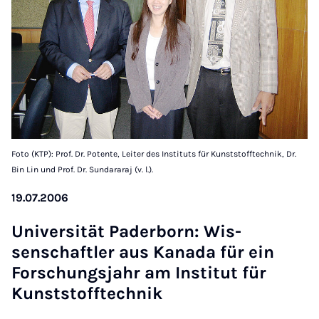
Foto (KTP): Prof. Dr. Potente, Leiter des Instituts für Kunststofftechnik, Dr.
Bin Lin und Prof. Dr. Sundararaj (v. l.).
19.07.2006
Uni­versität Pader­born: Wis­
senschaftler aus Kanada für ein
Forschung­s­jahr am In­sti­tut für
Kun­st­stoff­tech­nik