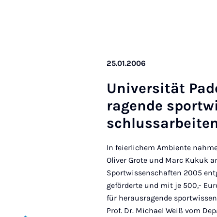
25.01.2006
Uni­versität Pade
ra­gende sportw
schlus­sarbeiten
In feierlichem Ambiente nahme
Oliver Grote und Marc Kukuk am
Sportwissenschaften 2005 entg
geförderte und mit je 500,- E
für herausragende sportwissens
Prof. Dr. Michael Weiß vom De