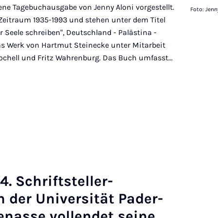
ene Tagebuchausgabe von Jenny Aloni vorgestellt.
Foto: Jenn
eitraum 1935-1993 und stehen unter dem Titel
r Seele schreiben", Deutschland - Palästina -
as Werk von Hartmut Steinecke unter Mitarbeit
Rochell und Fritz Wahrenburg. Das Buch umfasst…
. Schrift­s­teller-
 der Uni­versität Pader­
nas­se vol­len­det seine