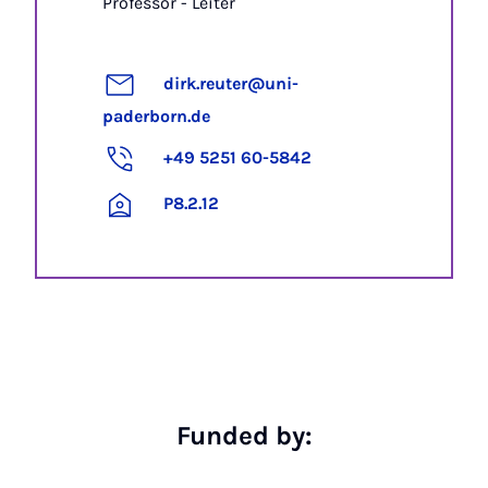
Professor - Leiter
dirk.reuter@uni-
paderborn.de
+49 5251 60-5842
P8.2.12
Funded by: