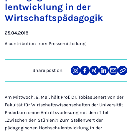
lentwicklung in der
Wirtschaft­späd­ago­gik
25.04.2019
A contribution from
Pressemitteilung
Share post on:
Share
Teilen
Teilen
Teilen
Teilen
Link
on
auf
auf
auf
über
kopi
Instagram
Facebook
Xing
LinkedIn
E-
Mail
Am Mittwoch, 8. Mai, hält Prof. Dr. Tobias Jenert von der
Fakultät für Wirtschaftswissenschaften der Universität
Paderborn seine Antrittsvorlesung mit dem Titel
„Zwischen den Stühlen?! Zum Stellenwert der
pädagogischen Hochschulentwicklung in der