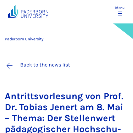
Menu
Paderborn University
Back to the news list
An­tritt­s­vor­le­sung von Prof.
Dr. To­bi­as Jen­ert am 8. Mai
– Thema: Der Stel­len­wert
päd­ago­gis­cher Hoch­schu­