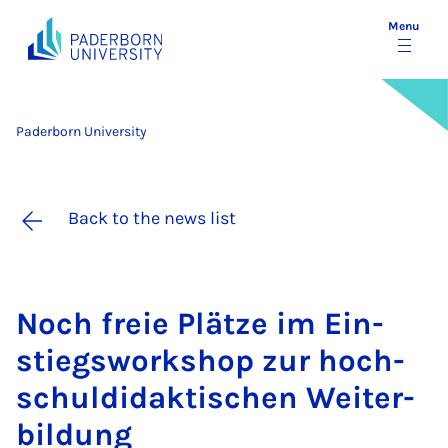
Menu
Paderborn University
Back to the news list
Noch freie Plätze im Ein­
stiegs­work­shop zur hoch­
schul­didakt­ischen Wei­t­er­
bildung