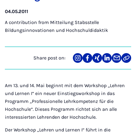
04.05.2011
A contribution from
Mitteilung Stabsstelle
Bildungsinnovationen und Hochschuldidaktik
Share post on:
Share
Teilen
Teilen
Teilen
Teilen
Link
on
auf
auf
auf
über
kopi
Instagram
Facebook
Xing
LinkedIn
E-
Mail
Am 13. und 14. Mai beginnt mit dem Workshop „Lehren
und Lernen I“ ein neuer Einstiegsworkshop in das
Programm „Professionelle Lehrkompetenz für die
Hochschule“. Dieses Programm richtet sich an alle
interessierten Lehrenden der Hochschule.
Der Workshop „Lehren und Lernen I“ führt in die