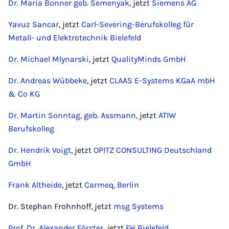
Dr. Maria Bonner geb. Semenyak
, jetzt
Siemens AG
Yavuz Sancar
, jetzt
Carl-Severing-Berufskolleg für
Metall- und Elektrotechnik Bielefeld
Dr. Michael Mlynarski
, jetzt
QualityMinds GmbH
Dr. Andreas Wübbeke
, jetzt
CLAAS E-Systems KGaA mbH
& Co KG
Dr. Martin Sonntag, geb. Assmann
, jetzt
ATIW
Berufskolleg
Dr. Hendrik Voigt
, jetzt
OPITZ CONSULTING Deutschland
GmbH
Frank Altheide
, jetzt
Carmeq, Berlin
Dr. Stephan Frohnhoff, jetzt
msg Systems
Prof. Dr. Alexander Förster
, jetzt
FH Bielefeld