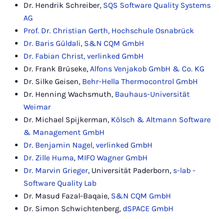
Dr. Hendrik Schreiber,
SQS Software Quality Systems
AG
Prof. Dr. Christian Gerth, Hochschule Osnabrück
Dr. Baris Güldali
,
S&N CQM GmbH
Dr. Fabian Christ, verlinked GmbH
Dr. Frank Brüseke,
Alfons Venjakob GmbH & Co. KG
Dr. Silke Geisen,
Behr-Hella Thermocontrol GmbH
Dr. Henning Wachsmuth,
Bauhaus-Universität
Weimar
Dr. Michael Spijkerman,
Kölsch & Altmann Software
& Management GmbH
Dr. Benjamin Nagel, verlinked GmbH
Dr. Zille Huma
,
MIFO Wagner GmbH
Dr. Marvin Grieger
, Universität Paderborn,
s-lab -
Software Quality Lab
Dr. Masud Fazal-Baqaie,
S&N CQM GmbH
Dr. Simon Schwichtenberg,
dSPACE GmbH