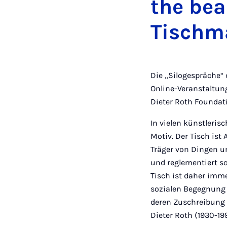
the bea
Tischma
Die „Silogespräche“
Online-Veranstaltung
Dieter Roth Foundat
In vielen künstleris
Motiv. Der Tisch ist
Träger von Dingen u
und reglementiert so
Tisch ist daher imme
sozialen Begegnung 
deren Zuschreibung b
Dieter Roth (1930-1