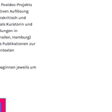
 Postdoc-Projekts
ktiven Auflösung
nskritisch und
 als Kuratorin und
llungen in
rhallen, Hamburg)
he Publikationen zur
ontexten
 beginnen jeweils um