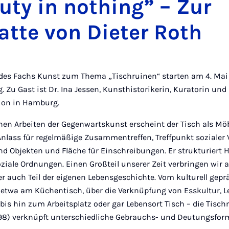
uty in nothing” – Zur
tte von Dieter Roth
 des Fachs Kunst zum Thema „Tischruinen“ starten am 4. Mai
. Zu Gast ist Dr. Ina Jessen, Kunsthistorikerin, Kuratorin und
ion in Hamburg.
chen Arbeiten der Gegenwartskunst erscheint der Tisch als Möb
 Anlass für regelmäßige Zusammentreffen, Treffpunkt sozialer
nd Objekten und Fläche für Einschreibungen. Er strukturiert
ziale Ordnungen. Einen Großteil unserer Zeit verbringen wir a
r auch Teil der eigenen Lebensgeschichte. Vom kulturell gepr
etwa am Küchentisch, über die Verknüpfung von Esskultur, 
is hin zum Arbeitsplatz oder gar Lebensort Tisch – die Tisch
998) verknüpft unterschiedliche Gebrauchs- und Deutungsfor