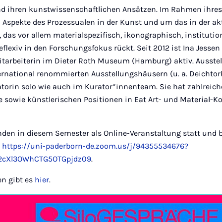
d ihren kunstwissenschaftlichen Ansätzen. Im Rahmen ihres
m Aspekte des Prozessualen in der Kunst und um das in der a
 das vor allem materialspezifisch, ikonographisch, institutio
eflexiv in den Forschungsfokus rückt. Seit 2012 ist Ina Jessen
itarbeiterin im Dieter Roth Museum (Hamburg) aktiv. Ausste
ernational renommierten Ausstellungshäusern (u. a. Deichto
uratorin solo wie auch im Kurator*innenteam. Sie hat zahlreic
 sowie künstlerischen Positionen in Eat Art- und Material-K
inden in diesem Semester als Online-Veranstaltung statt und
:
https://uni-paderborn-de.zoom.us/j/94355534676?
cXl3OWhCTG5OTGpjdz09
.
en gibt es
hier
.