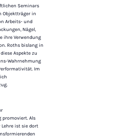
ftlichen Seminars
 Objektträger in
on Arbeits- und
packungen, Nägel,
vre ihre Verwendung
n. Roths bislang in
 diese Aspekte zu
ptions-Wahrnehmung
erformativität. Im
ich
zug.
er
 promoviert. Als
Lehre ist sie dort
ransformierenden