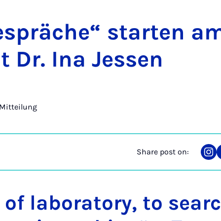
ge­spräche“ starten am
t Dr. Ina Jessen
Mitteilung
Share post on:
Sha
on
Ins
 of laboratory, to searc