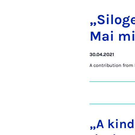
„Si­lo­
Mai mi
30.04.2021
A contribution from
„A kind