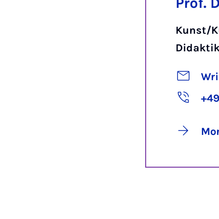
Prof. 
Kunst/K
Didakti
Wri
+49
Mor