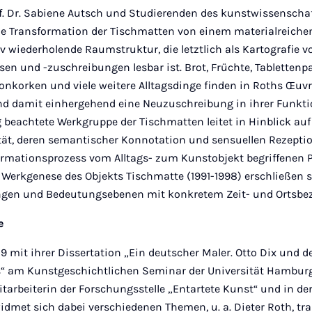
f. Dr. Sabiene Autsch und Studierenden des kunstwissenscha
die Transformation der Tischmatten von einem materialreichen
iv wiederholende Raumstruktur, die letztlich als Kartografie v
sen und -zuschreibungen lesbar ist. Brot, Früchte, Tabletten
 Kronkorken und viele weitere Alltagsdinge finden in Roths Œu
nd damit einhergehend eine Neuzuschreibung in ihrer Funktio
beachtete Werkgruppe der Tischmatten leitet in Hinblick auf
ität, deren semantischer Konnotation und sensuellen Reze
ormationsprozess vom Alltags- zum Kunstobjekt begriffenen P
rkgenese des Objekts Tischmatte (1991-1998) erschließen s
ngen und Bedeutungsebenen mit konkretem Zeit- und Ortsbe
e
9 mit ihrer Dissertation „Ein deutscher Maler. Otto Dix und d
“ am Kunstgeschichtlichen Seminar der Universität Hamburg
tarbeiterin der Forschungsstelle „Entartete Kunst“ und in der 
widmet sich dabei verschiedenen Themen, u. a. Dieter Roth, t