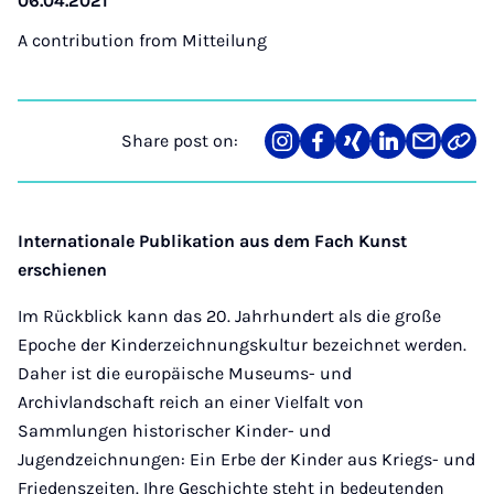
06.04.2021
A contribution from
Mitteilung
Share post on:
Share
Teilen
Teilen
Teilen
Teilen
Link
on
auf
auf
auf
über
kopi
Instagram
Facebook
Xing
LinkedIn
E-
Mail
Internationale Publikation aus dem Fach Kunst
erschienen
Im Rückblick kann das 20. Jahrhundert als die große
Epoche der Kinderzeichnungskultur bezeichnet werden.
Daher ist die europäische Museums- und
Archivlandschaft reich an einer Vielfalt von
Sammlungen historischer Kinder- und
Jugendzeichnungen: Ein Erbe der Kinder aus Kriegs- und
Friedenszeiten. Ihre Geschichte steht in bedeutenden