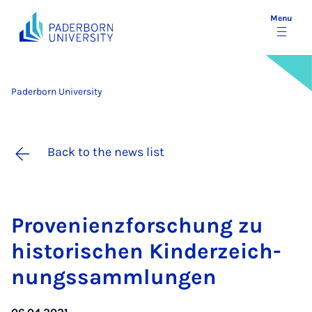
Menu
Paderborn University
Back to the news list
Proveni­en­zforschung zu
his­tor­ischen Kinderzeich­
nungs­sammlungen