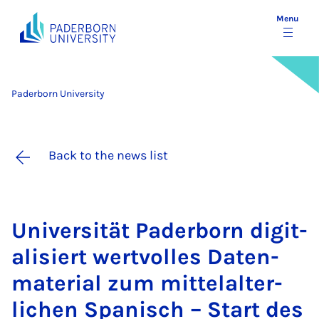
Menu
Paderborn University
Back to the news list
Uni­versität Pader­born di­git­
al­is­iert wer­tvolles Dat­en­
ma­teri­al zum mit­telal­ter­
lichen Span­isch – Start des