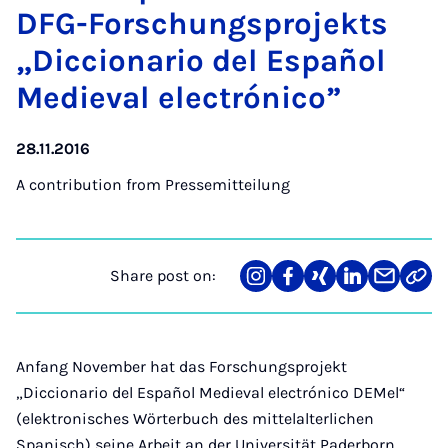
DFG-Forschung­s­pro­jekts
„Dic­cion­ario del Es­pañol
Me­di­ev­al elec­trónico”
28.11.2016
A contribution from
Pressemitteilung
Share post on:
Share
Teilen
Teilen
Teilen
Teilen
Link
on
auf
auf
auf
über
kopi
Instagram
Facebook
Xing
LinkedIn
E-
Mail
Anfang November hat das Forschungsprojekt
„Diccionario del Español Medieval electrónico DEMel“
(elektronisches Wörterbuch des mittelalterlichen
Spanisch) seine Arbeit an der Universität Paderborn