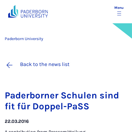
Menu
Paderborn University
Back to the news list
Pader­borner Schu­len sind
fit für Dop­pel-PaSS
22.03.2016
A contribution from
Pressemitteilung