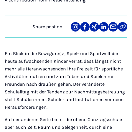
Share post on:
Share
Teilen
Teilen
Teilen
Teilen
Link
on
auf
auf
auf
über
kopi
Instagram
Facebook
Xing
LinkedIn
E-
Mail
Ein Blick in die Bewegungs-, Spiel- und Sportwelt der
heute aufwachsenden Kinder verrät, dass längst nicht
mehr alle Heranwachsenden ihre Freizeit für sportliche
Aktivitäten nutzen und zum Toben und Spielen mit
Freunden nach draußen gehen. Der veränderte
Schulalltag mit der Tendenz zur Nachmittagsbetreuung
stellt Schülerinnen, Schüler und Institutionen vor neue
Herausforderungen.
Auf der anderen Seite bietet die offene Ganztagsschule
aber auch Zeit, Raum und Gelegenheit, durch eine