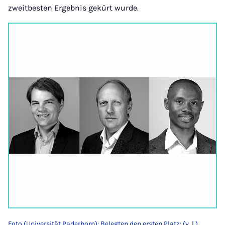
zweitbesten Ergebnis gekürt wurde.
Foto (Universität Paderborn): Belegten den ersten Platz: (v. l.)