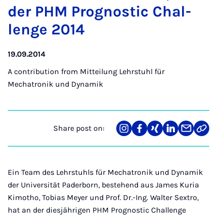
der PHM Pro­gnost­ic Chal­
lenge 2014
19.09.2014
A contribution from
Mitteilung Lehrstuhl für
Mechatronik und Dynamik
Share post on:
Share
Teilen
Teilen
Teilen
Teilen
Link
on
auf
auf
auf
über
kopi
Instagram
Facebook
Xing
LinkedIn
E-
Mail
Ein Team des Lehrstuhls für Mechatronik und Dynamik
der Universität Paderborn, bestehend aus James Kuria
Kimotho, Tobias Meyer und Prof. Dr.-Ing. Walter Sextro,
hat an der diesjährigen PHM Prognostic Challenge