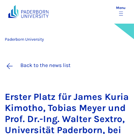
Menu
Paderborn University
Back to the news list
Er­ster Platz für James Kur­ia
Kimotho, To­bi­as Mey­er und
Prof. Dr.-Ing. Wal­ter Sex­tro,
Uni­versität Pader­born, bei