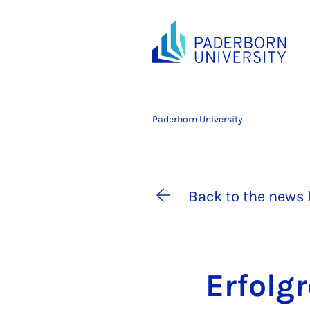
Paderborn University
Back to the news 
Er­fol­g