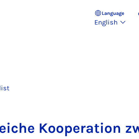
Language
English
list
reiche Ko­op­er­a­tion z