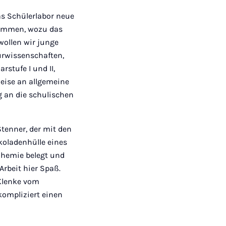
as Schülerlabor neue
usammen, wozu das
wollen wir junge
urwissenschaften,
stufe I und II,
weise an allgemeine
g an die schulischen
tenner, der mit den
koladenhülle eines
Chemie belegt und
Arbeit hier Spaß.
 Klenke vom
ompliziert einen