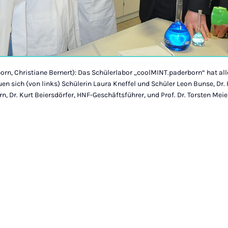
born, Christiane Bernert): Das Schülerlabor „coolMINT.paderborn“ hat al
uen sich (von links) Schülerin Laura Kneffel und Schüler Leon Bunse, Dr. 
n, Dr. Kurt Beiersdörfer, HNF-Geschäftsführer, und Prof. Dr. Torsten Meie