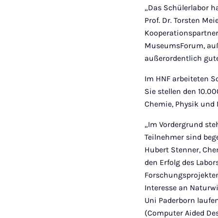
„Das Schülerlabor hat
Prof. Dr. Torsten Me
Kooperationspartner
MuseumsForum, außer
außerordentlich gute
Im HNF arbeiteten 
Sie stellen den 10.0
Chemie, Physik und
„Im Vordergrund steh
Teilnehmer sind bege
Hubert Stenner, Che
den Erfolg des Labo
Forschungsprojekten
Interesse an Naturw
Uni Paderborn laufen
(Computer Aided Des