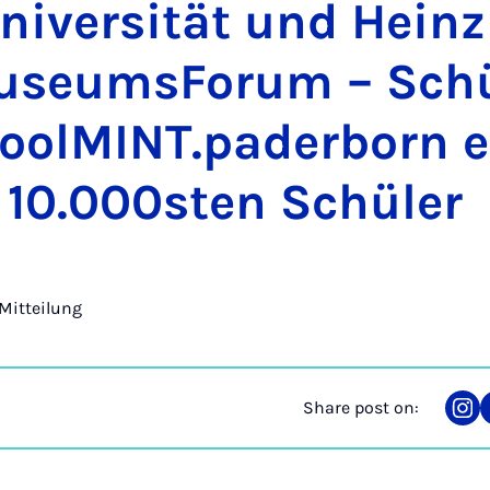
ni­versität und Heinz
u­seums­For­um – Sch
cool­MINT.pader­born 
 10.000sten Schüler
Mitteilung
Share post on:
Sha
on
Ins