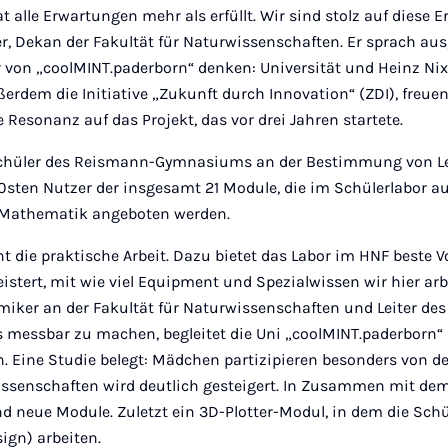
 alle Erwartungen mehr als erfüllt. Wir sind stolz auf diese E
ier, Dekan der Fakultät für Naturwissenschaften. Er sprach aus
 von „coolMINT.paderborn“ denken: Universität und Heinz Nix
dem die Initiative „Zukunft durch Innovation“ (ZDI), freuen
 Resonanz auf das Projekt, das vor drei Jahren startete.
Schüler des Reismann-Gymnasiums an der Bestimmung von Le
00sten Nutzer der insgesamt 21 Module, die im Schülerlabor a
 Mathematik angeboten werden.
t die praktische Arbeit. Dazu bietet das Labor im HNF beste 
istert, mit wie viel Equipment und Spezialwissen wir hier arbe
miker an der Fakultät für Naturwissenschaften und Leiter des
rs messbar zu machen, begleitet die Uni „coolMINT.paderbor
. Eine Studie belegt: Mädchen partizipieren besonders von de
issenschaften wird deutlich gesteigert. In Zusammen mit dem
d neue Module. Zuletzt ein 3D-Plotter-Modul, in dem die Sch
ign) arbeiten.