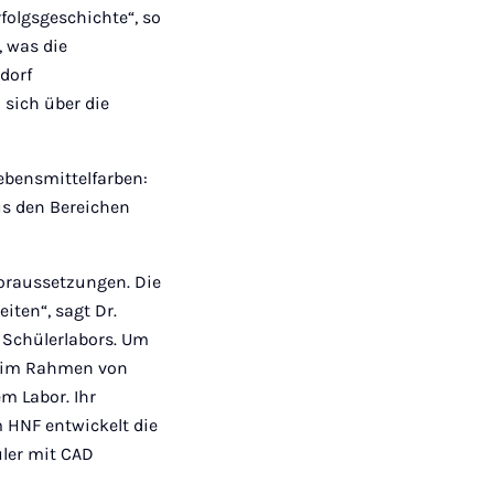
Mail
rfolgsgeschichte“, so
, was die
dorf
 sich über die
bensmittelfarben:
us den Bereichen
Voraussetzungen. Die
iten“, sagt Dr.
 Schülerlabors. Um
n“ im Rahmen von
m Labor. Ihr
 HNF entwickelt die
üler mit CAD