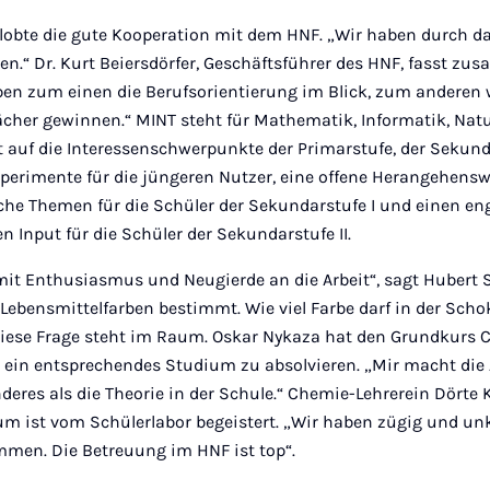
r lobte die gute Kooperation mit dem HNF. „Wir haben durch d
n.“ Dr. Kurt Beiersdörfer, Geschäftsführer des HNF, fasst z
ben zum einen die Berufsorientierung im Blick, zum anderen 
Fächer gewinnen.“ MINT steht für Mathematik, Informatik, Nat
auf die Interessenschwerpunkte der Primarstufe, der Sekundar
xperimente für die jüngeren Nutzer, eine offene Herangehens
che Themen für die Schüler der Sekundarstufe I und einen en
n Input für die Schüler der Sekundarstufe II.
mit Enthusiasmus und Neugierde an die Arbeit“, sagt Hubert S
ebensmittelfarben bestimmt. Wie viel Farbe darf in der Scho
iese Frage steht im Raum. Oskar Nykaza hat den Grundkurs 
, ein entsprechendes Studium zu absolvieren. „Mir macht die 
deres als die Theorie in der Schule.“ Chemie-Lehrerein Dörte
ist vom Schülerlabor begeistert. „Wir haben zügig und unk
mmen. Die Betreuung im HNF ist top“.