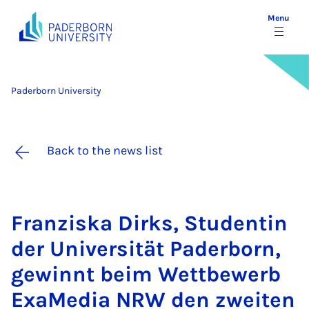
Menu
Paderborn University
Back to the news list
Fran­ziska Dirks, Stu­dentin
der Uni­versität Pader­born,
gewin­nt beim Wettbe­w­erb
Ex­a­Me­dia NRW den zweiten