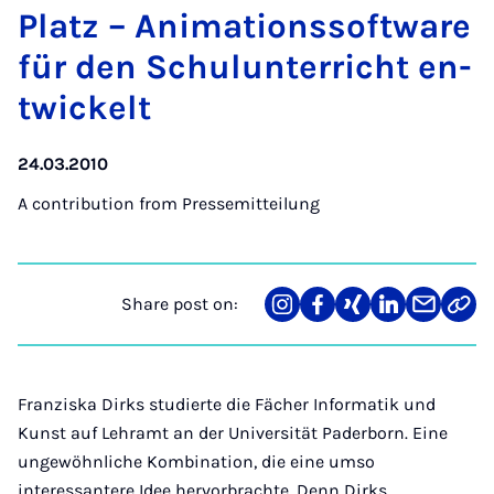
Platz – An­im­a­tionssoft­ware
für den Schu­lun­ter­richt en­
twick­elt
24.03.2010
A contribution from
Pressemitteilung
Share post on:
Share
Teilen
Teilen
Teilen
Teilen
Link
on
auf
auf
auf
über
kopi
Instagram
Facebook
Xing
LinkedIn
E-
Mail
Franziska Dirks studierte die Fächer Informatik und
Kunst auf Lehramt an der Universität Paderborn. Eine
ungewöhnliche Kombination, die eine umso
interessantere Idee hervorbrachte. Denn Dirks