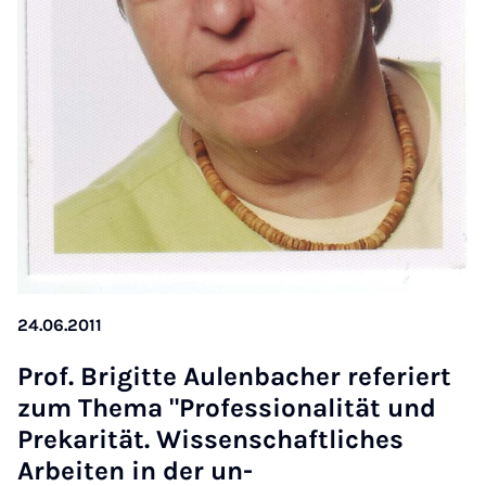
24.06.2011
Prof. Bri­gitte Aulenbach­er refer­iert
zum Thema "Pro­fes­sion­al­ität und
Prekarität. Wis­senschaft­liches
Arbeiten in der un­