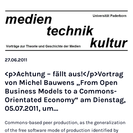
27.06.2011
<p>Achtung – fällt aus!</p>Vor­trag
von Michel Bauwens „From Open
Busi­ness Mod­els to a Com­mons-
Ori­ent­ated Eco­nomy“ am Di­en­stag,
05.07.2011, um…
Commons-based peer production, as the generalization
of the free software mode of production identified by