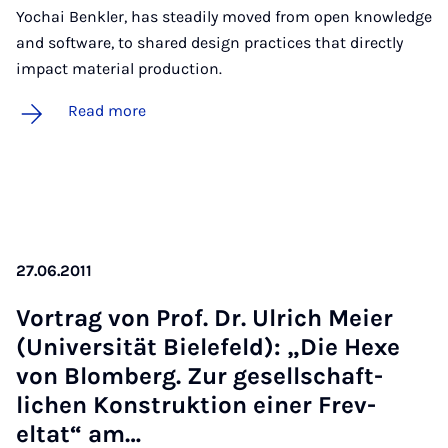
Yochai Benkler, has steadily moved from open knowledge
and software, to shared design practices that directly
impact material production.
Read more
27.06.2011
Vor­trag von Prof. Dr. Ul­rich Mei­er
(Uni­versität Biele­feld): „Die Hexe
von Blomberg. Zur gesell­schaft­
lichen Kon­struk­tion ein­er Frev­
eltat“ am…