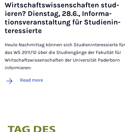
Wirtschaft­swis­senschaften stud­
ier­en? Di­en­stag, 28.6., In­form­a­
tions­ver­an­stal­tung für Stud­i­en­in­
teressierte
Heute Nachmittag können sich Studieninteressierte für
das WS 2011/12 über die Studiengänge der Fakultät für
Wirtschaftswissenschaften der Universität Paderborn
informieren:
Read more