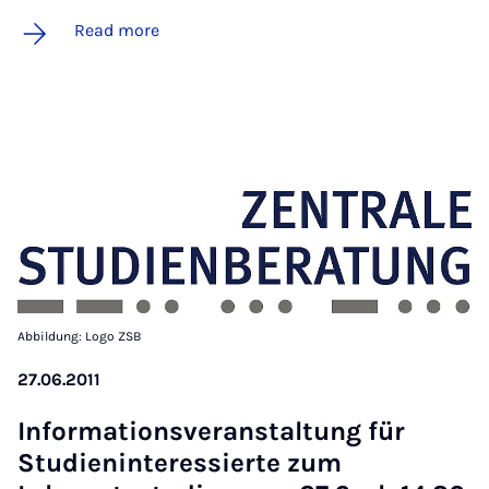
Read more
Abbildung: Logo ZSB
27.06.2011
In­form­a­tions­ver­an­stal­tung für
Stud­i­en­in­teressierte zum