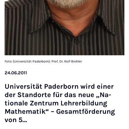
Foto (Universität Paderborn): Prof. Dr. Rolf Biehler
24.06.2011
Uni­versität Pader­born wird ein­er
der Stan­dorte für das neue „N­a­
tionale Zen­trum Lehr­er­bildung
Math­em­atik“ – Ges­amt­för­der­ung
von 5…