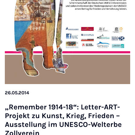
26.05.2014
„Re­mem­ber 1914-18“: Let­ter-ART-
Pro­jekt zu Kunst, Krieg, Frieden –
Aus­s­tel­lung im UN­ESCO-Wel­terbe
Zollver­ein