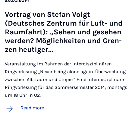
26.05.2014
Vor­trag von Stefan Voigt
(Deutsches Zen­trum für Luft- und
Raum­fahrt): „Se­hen und gese­hen
wer­den? Mög­lich­keiten und Gren­
zen heut­i­ger…
Veranstaltung im Rahmen der interdisziplinären
Ringvorlesung „Never being alone again. Überwachung
zwischen Albtraum und Utopie.“ Eine interdisziplinäre
Ringvorlesung für das Sommersemester 2014; montags
um 18 Uhr in O2.
Read more