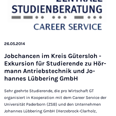
26.05.2014
Jobchan­cen im Kre­is Gütersloh -
Ex­kur­sion für Stud­i­er­ende zu Hör­
mann An­trieb­s­tech­nik und Jo­
hannes Lüb­ber­ing GmbH
Sehr geehrte Studierende, die pro Wirtschaft GT
organisiert in Kooperation mit dem Career Service der
Universität Paderborn (ZSB) und den Unternehmen
Johannes Lübbering GmbH (Herzebrock-Clarholz,