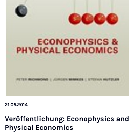
21.05.2014
Ver­öf­fent­lichung: Eco­n­o­phys­ics and
Phys­ic­al Eco­nom­ics