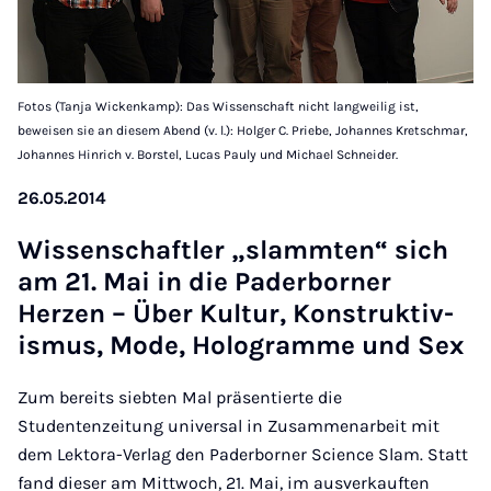
Fotos (Tanja Wickenkamp): Das Wissenschaft nicht langweilig ist,
beweisen sie an diesem Abend (v. l.): Holger C. Priebe, Johannes Kretschmar,
Johannes Hinrich v. Borstel, Lucas Pauly und Michael Schneider.
26.05.2014
Wis­senschaftler „slam­mten“ sich
am 21. Mai in die Pader­borner
Herzen – Über Kul­tur, Kon­strukt­iv­
is­mus, Mode, Holo­gramme und Sex
Zum bereits siebten Mal präsentierte die
Studentenzeitung universal in Zusammenarbeit mit
dem Lektora-Verlag den Paderborner Science Slam. Statt
fand dieser am Mittwoch, 21. Mai, im ausverkauften