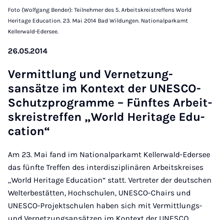
Foto (Wolfgang Bender): Teilnehmer des 5. Arbeitskreistreffens World
Heritage Education. 23. Mai 2014 Bad Wildungen. Nationalparkamt
Kellerwald-Edersee.
26.05.2014
Ver­mittlung und Vernet­zung­
sansätze im Kon­text der UN­ESCO-
Schutzpro­gramme – Fün­ft­es Arbeit­
skre­is­tref­fen „World Her­it­age Edu­
ca­tion“
Am 23. Mai fand im Nationalparkamt Kellerwald-Edersee
das fünfte Treffen des interdisziplinären Arbeitskreises
„World Heritage Education“ statt. Vertreter der deutschen
Welterbestätten, Hochschulen, UNESCO-Chairs und
UNESCO-Projektschulen haben sich mit Vermittlungs-
und Vernetzungsansätzen im Kontext der UNESCO