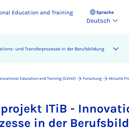
ional Education and Training
Sprache
Deutsch
a­ti­ons- und Trans­fer­pro­zes­se in der Be­rufs­bil­dung
 Vocational Education and Training (CeVet)
Forschung
Aktuelle Pr
pro­jekt ITiB - In­no­va­t
­zes­se in der Be­rufs­bil