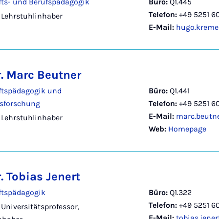
fts- und Berufspädagogik
Büro:
Q1.445
Telefon:
+49 5251 6
- Lehrstuhlinhaber
E-Mail:
hugo.kreme
r. Marc Beutner
ftspädagogik und
Büro:
Q1.441
nsforschung
Telefon:
+49 5251 6
E-Mail:
marc.beutn
- Lehrstuhlinhaber
Web:
Homepage
r. Tobias Jenert
ftspädagogik
Büro:
Q1.322
Telefon:
+49 5251 60
 Universitätsprofessor,
E-Mail:
tobias.jene