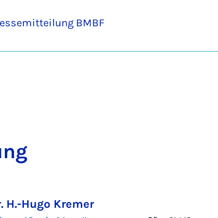
ressemitteilung BMBF
tung
r. H.-Hugo Kremer