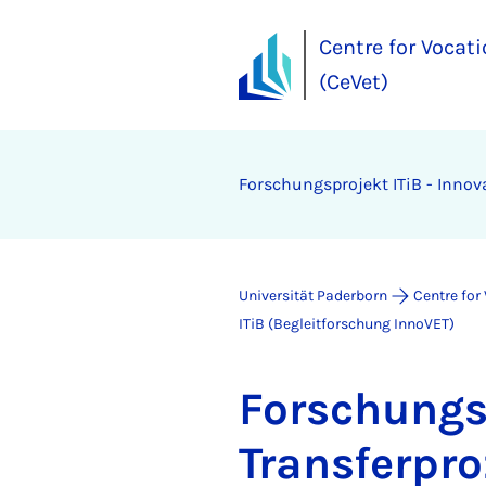
Centre for Vocat
(CeVet)
For­schungs­pro­jekt ITiB - In­no­v
Universität Paderborn
Centre for
ITiB (Begleitforschung InnoVET)
For­schungs­
Trans­fer­pro