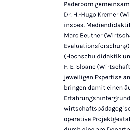
Paderborn gemeinsam ge
Dr. H.-Hugo Kremer (W
insbes. Mediendidaktik
Marc Beutner (Wirtsc
Evaluationsforschung), 
(Hochschuldidaktik und
F. E. Sloane (Wirtschaf
jeweiligen Expertise 
bringen damit einen äu
Erfahrungshintergrund 
wirtschaftspädagogisch
operative Projektgesta
durch eine am Depart