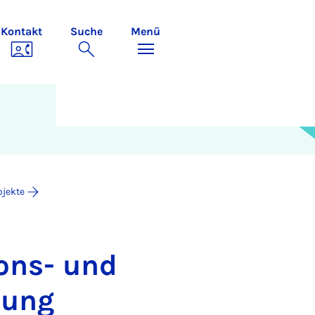
Kontakt
Suche
Menü
ojekte
i­ons- und
­dung