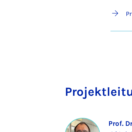
P
Pro­jekt­lei­
Prof. D