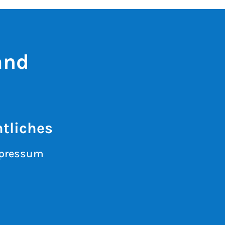
and
tliches
pressum