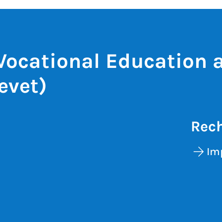
 Vocational Education 
evet)
Rech
Im