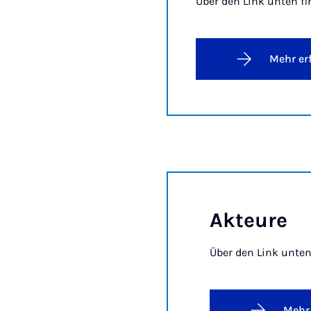
Über den Link unten fi
Mehr er
Ak­teure
Über den Link unten
Mehr