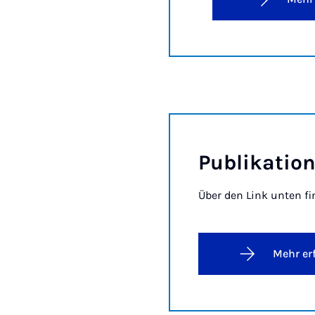
Pub­lika­tion
Über den Link unten fi
Mehr er