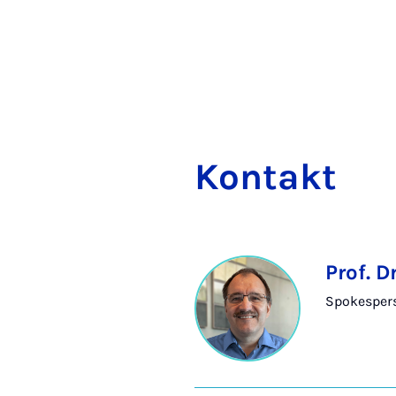
Kon­takt
Prof. D
Spokespers