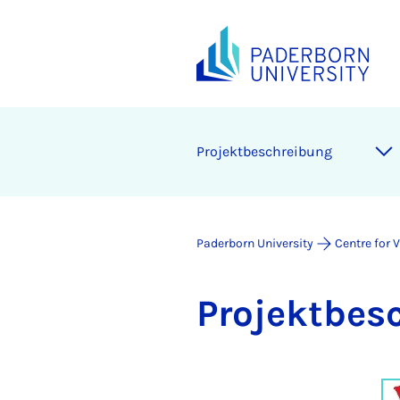
Pro­jekt­bes­chreibung
Paderborn University
Centre for 
Pro­jekt­bes