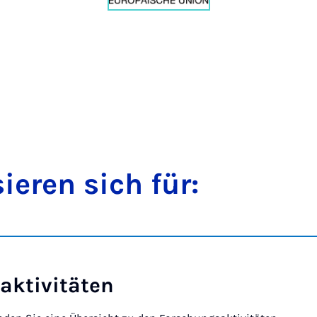
sier­en sich für:
kt­iv­itäten