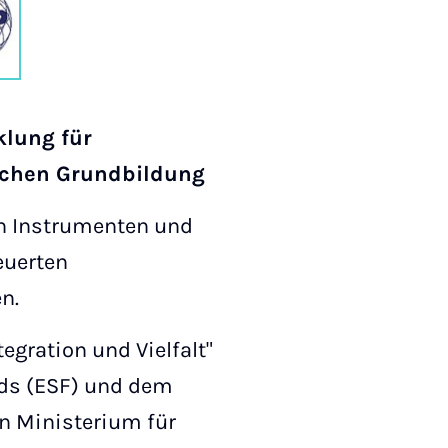
klung für
ischen Grundbildung
on Instrumenten und
euerten
n.
gration und Vielfalt"
nds (ESF) und dem
n Ministerium für