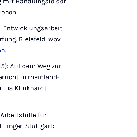
g mit Handlungsfelder
ionen.
. Entwicklungsarbeit
fung. Bielefeld: wbv
n.
2015): Auf dem Weg zur
richt in rheinland-
ulius Klinkhardt
Arbeitshilfe für
llinger. Stuttgart: