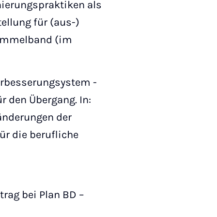
ierungspraktiken als
llung für (aus-)
Sammelband (im
verbesserungsystem -
r den Übergang. In:
ränderungen der
ür die berufliche
rag bei Plan BD –