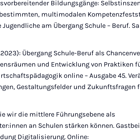
svorbereitender Bildungsgänge: Selbstinszen
tbestimmten, multimodalen Kompetenzfestste
e Jugendliche am Übergang Schule – Beruf. 
F. (2023): Übergang Schule-Beruf als Chancen
bensräumen und Entwicklung von Praktiken fü
rtschaftspädagogik online – Ausgabe 45. Ve
ngen, Gestaltungsfelder und Zukunftsfragen f
ie wir die mittlere Führungsebene als
er:innen an Schulen stärken können. Gastbeit
ung Digitalisierung. Online: