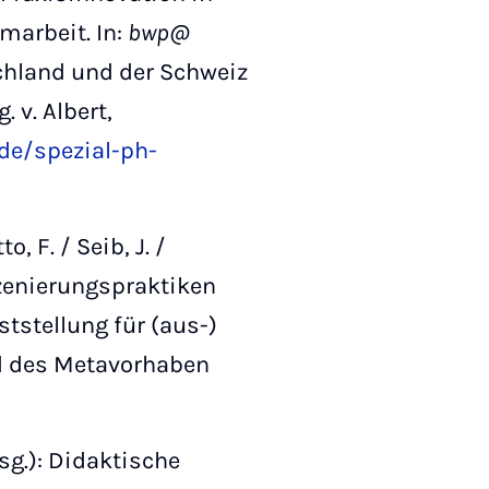
marbeit. In:
bwp@
schland und der Schweiz
 v. Albert,
de/spezial-ph-
, F. / Seib, J. /
szenierungspraktiken
stellung für (aus-)
d des Metavorhaben
rsg.): Didaktische