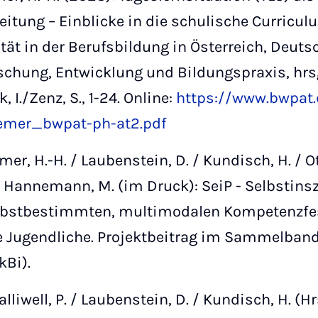
itung – Einblicke in die schulische Curriculu
ität in der Berufsbildung in Österreich, Deut
schung, Entwicklung und Bildungspraxis, hrsg.
, I./Zenz, S., 1-24. Online:
https://www.bwpat.
remer_bwpat-ph-at2.pdf
mer, H.-H. / Laubenstein, D. / Kundisch, H. / Otto
. / Hannemann, M. (im Druck): SeiP - Selbstin
lbstbestimmten, multimodalen Kompetenzfest
e Jugendliche. Projektbeitrag im Sammelban
kBi).
lliwell, P. / Laubenstein, D. / Kundisch, H. (H