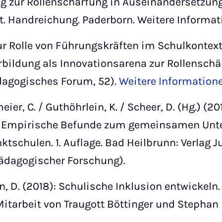
ng zur Rollenschärfung in Auseinandersetzun
. Handreichung. Paderborn. Weitere Informat
ur Rolle von Führungskräften im Schulkontext
erbildung als Innovationsarena zur Rollenschär
dagogisches Forum, 52).
Weitere Informatione
eier, C. / Guthöhrlein, K. / Scheer, D. (Hg.) (
. Empirische Befunde zum gemeinsamen Unter
tschulen. 1. Auflage. Bad Heilbrunn: Verlag J
ädagogischer Forschung).
n, D. (2018): Schulische Inklusion entwickeln. 
itarbeit von Traugott Böttinger und Stephan E