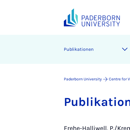
Pub­lika­tion­en
Paderborn University
Centre for 
Pub­lika­tio
Frehe-Halliwell, P./Kre