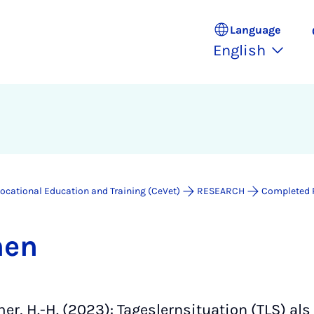
Language
English
Vocational Education and Training (CeVet)
RESEARCH
Completed 
n­en
mer, H.-H. (2023): Tageslernsituation (TLS) al