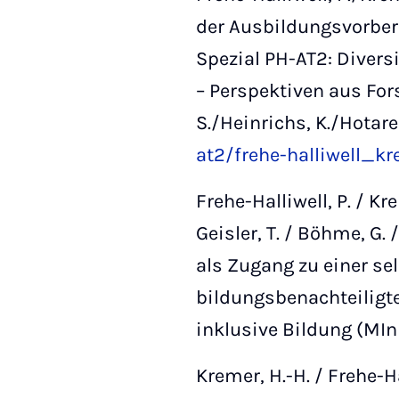
der Ausbildungsvorbere
Spezial PH-AT2: Divers
– Perspektiven aus For
S./Heinrichs, K./Hotarek
at2/frehe-halliwell_k
Frehe-Halliwell, P. / Kre
Geisler, T. / Böhme, G
als
Zugang zu einer se
bildungsbenachteiligt
inklusive Bildung (MIn
Kremer, H.-H. / Frehe-Ha