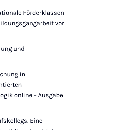
nationale Förderklassen
Bildungsgangarbeit vor
klung und
rschung in
ntierten
ogik online – Ausgabe
fskollegs. Eine