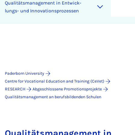
Qua­li­täts­ma­na­ge­ment in Ent­wick­
lungs- und In­no­va­ti­ons­pro­zes­sen
Paderborn University
Centre for Vocational Education and Training (CeVet)
RESEARCH
Abgeschlossene Promotionsprojekte
Qualitätsmanagement an berufsbildenden Schulen
Qua­li­täts­ma­na­ge­ment in