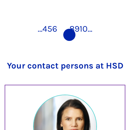
…
4
5
6
7
8
9
10
…
Your contact persons at HSD