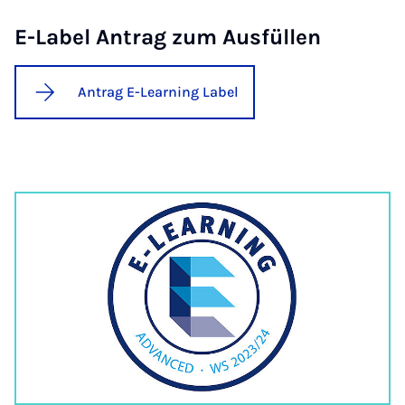
E-La­bel An­trag zum Aus­fül­len
Antrag E-Learning Label