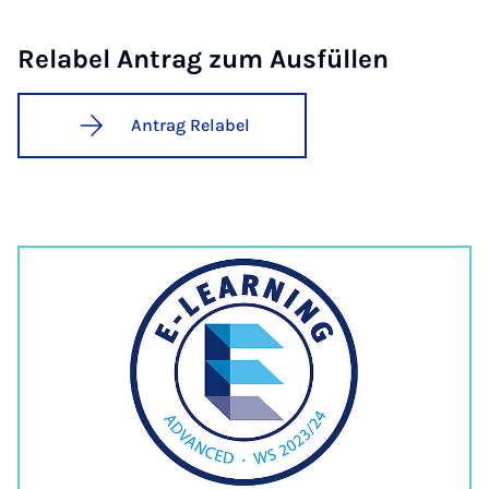
Re­la­bel An­trag zum Aus­fül­len
Antrag Relabel