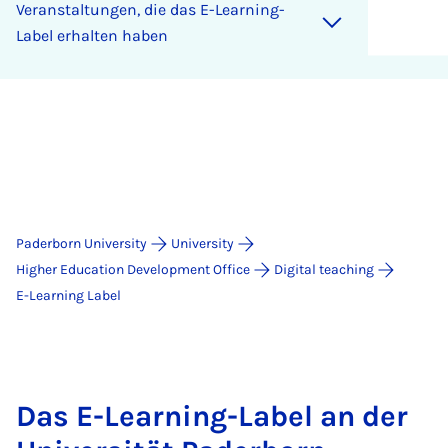
Ver­an­stal­tun­gen, die das E-Learn­ing-
La­bel er­hal­ten haben
Paderborn University
University
Higher Education Development Office
Digital teaching
E-Learning Label
Das E-Learning-Label an der