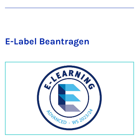
E-La­bel Bean­tra­gen