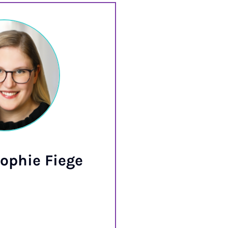
phie Fiege
Ali