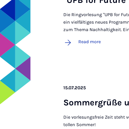
"UPB for Fu­ture
Die Ringvorlesung "UPB for Fu
ein vielfältiges neues Progra
zum Thema Nachhaltigkeit. Ein
Read more
15.07.2025
Som­mer­grüße u
Die vorlesungsfreie Zeit steht
tollen Sommer!