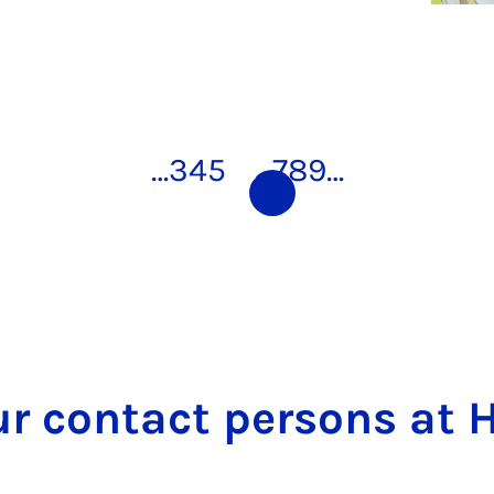
…
3
4
5
6
7
8
9
…
ur contact persons at 