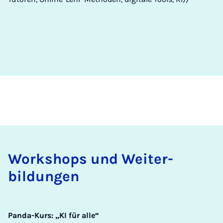
Work­shops und Wei­t­er­
bildun­gen
Panda-Kurs: „KI für alle“