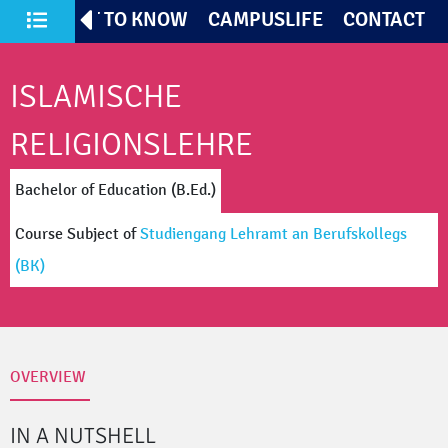
TIVES
GET TO KNOW
CAMPUSLIFE
CONTACT
All Courses of Study
ISLAMISCHE
RELIGIONSLEHRE
Bachelor of Education (B.Ed.)
Course Subject
of
Studiengang Lehramt an Berufskollegs
(BK)
OVERVIEW
IN A NUTSHELL