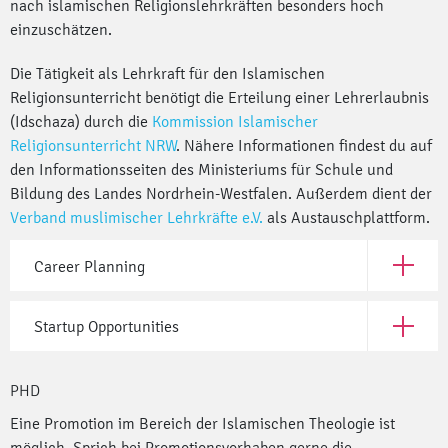
nach islamischen Religionslehrkräften besonders hoch
einzuschätzen.
Die Tätigkeit als Lehrkraft für den Islamischen
Religionsunterricht benötigt die Erteilung einer Lehrerlaubnis
(Idschaza) durch die
Kommission Islamischer
Religionsunterricht NRW
. Nähere Informationen findest du auf
den Informationsseiten des Ministeriums für Schule und
Bildung des Landes Nordrhein-Westfalen. Außerdem dient der
Verband muslimischer Lehrkräfte e.V.
als Austauschplattform.
Career Planning
Open Car
Startup Opportunities
Open Sta
PHD
Eine Promotion im Bereich der Islamischen Theologie ist
möglich. Sprich bei Promotionsvorhaben gerne die