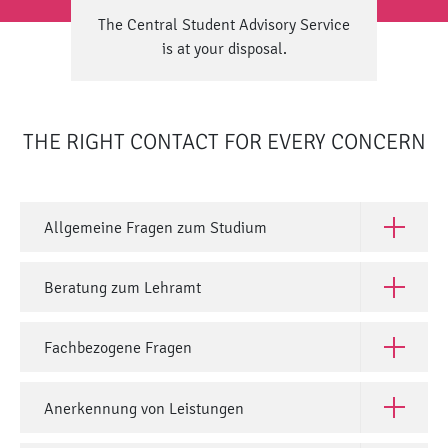
The Central Student Advisory Service
is at your disposal.
THE RIGHT CONTACT FOR EVERY CONCERN
Allgemeine Fragen zum Studium
Open All
Beratung zum Lehramt
Open Ber
Fachbezogene Fragen
Open Fac
Anerkennung von Leistungen
Open Ane