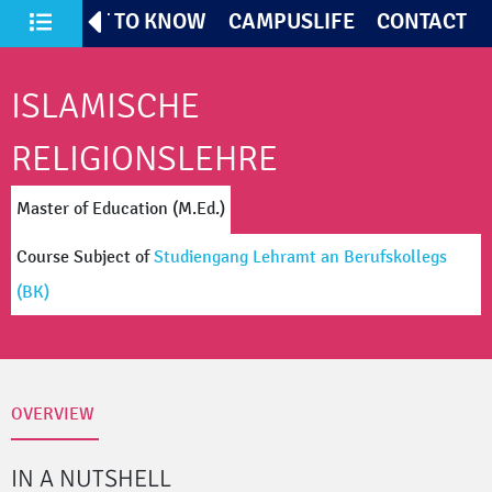
TIVES
GET TO KNOW
CAMPUSLIFE
CONTACT
All Courses of Study
ISLAMISCHE
RELIGIONSLEHRE
Master of Education (M.Ed.)
Course Subject
of
Studiengang Lehramt an Berufskollegs
(BK)
OVERVIEW
IN A NUTSHELL