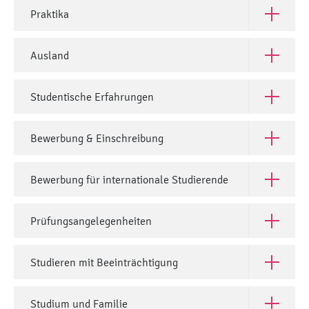
Praktika
Open Prak
Ausland
Open Aus
Studentische Erfahrungen
Open Stud
Bewerbung & Einschreibung
Open Bew
Bewerbung für internationale Studierende
Open Bewe
Prüfungsangelegenheiten
Open Prü
Studieren mit Beeinträchtigung
Open Stud
Studium und Familie