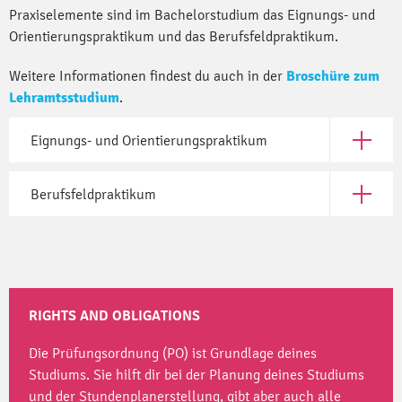
Praxiselemente sind im Bachelorstudium das Eignungs- und
Orientierungspraktikum und das Berufsfeldpraktikum.
Weitere Informationen findest du auch in der
Broschüre zum
Lehramtsstudium
.
Eignungs- und Orientierungspraktikum
Open Eig
Berufsfeldpraktikum
Open Ber
RIGHTS AND OBLIGATIONS
Die Prüfungsordnung (PO) ist Grundlage deines
Studiums. Sie hilft dir bei der Planung deines Studiums
und der Stundenplanerstellung, gibt aber auch alle