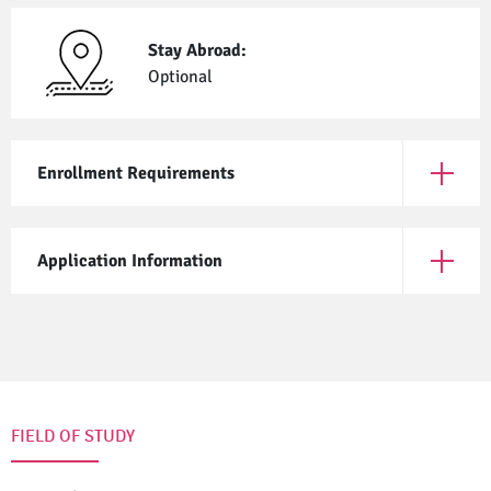
Stay Abroad:
Optional
Enrollment Requirements
Open En
Application Information
Open App
FIELD OF STUDY