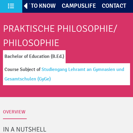
TIVES
GET TO KNOW
CAMPUSLIFE
CONTACT
All Courses of Study
PRAKTISCHE PHILOSOPHIE/
PHILOSOPHIE
Bachelor of Education (B.Ed.)
Course Subject
of
Studiengang Lehramt an Gymnasien und
Gesamtschulen
(GyGe)
OVERVIEW
IN A NUTSHELL